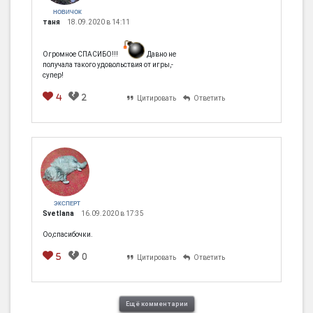
НОВИЧОК
таня
18.09.2020 в 14:11
Огромное СПАСИБО!!!
Давно не
получала такого удовольствия от игры,-
супер!
4
2
Цитировать
Ответить
ЭКСПЕРТ
Svetlana
16.09.2020 в 17:35
Оо,спасибочки.
5
0
Цитировать
Ответить
Ещё комментарии