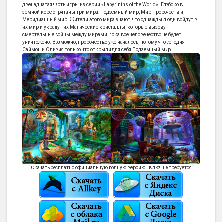
двенадцатая часть игры из серии «Labyrinths of the World». Глубоко в
земной коре спрятаны три мира: Подземный мир, Мир Пророчеств и
Меридианный мир. Жители этого мира знают, что однажды люди войдут в
их мир и украдут их Магические кристаллы, которые вызовут
смертельные войны между мирами, пока все человечество не будет
уничтожено. Возможно, пророчество уже началось, потому что сегодня
Саймон и Оливия только что открыли для себя Подземный мир.
Скачать бесплатно официальную полную версию | Ключ не требуется