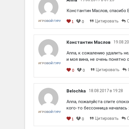
Константин Маслов, спасибо В
Цитировать
ИГРОВОЙ ГУРУ
1
0
[em]
[b]
[i]
[img]
[spoiler]
Константин Маслов
19.08.20
Anna, к сожалению удалить нел
и моя вина, не очень понятно 
ИГРОВОЙ ГУРУ
Цитировать
0
0
[em]
[b]
[i]
[img]
[spoiler]
Belochka
18.08.2017 в 19:28
Anna, пожалуйста спите спокой
кого-то бессонница началась :
ИГРОВОЙ ГУРУ
Цитировать
1
0
[em]
[b]
[i]
[img]
[spoiler]