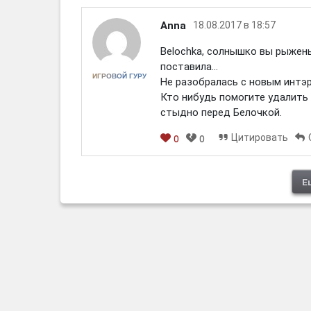
Anna
18.08.2017 в 18:57
Belochka, солнышко вы рыжень
поставила...
ИГРОВОЙ ГУРУ
Не разобралась с новым интэр
Кто нибудь помогите удалить м
стыдно перед Белочкой.
Цитировать
0
0
[em]
[b]
[i]
[img]
[spoiler]
Е