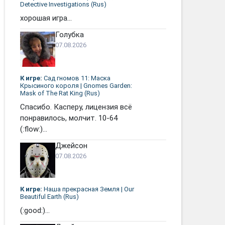
Detective Investigations (Rus)
хорошая игра...
Голубка
07.08.2026
К игре:
Сад гномов 11: Маска
Крысиного короля | Gnomes Garden:
Mask of The Rat King (Rus)
Спасибо. Касперу, лицензия всё
понравилось, молчит. 10-64
(:flow:)...
Джейсон
07.08.2026
К игре:
Наша прекрасная Земля | Our
Beautiful Earth (Rus)
(:good:)...