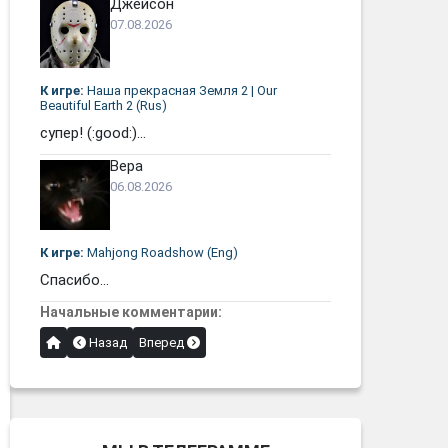
Джейсон
07.08.2026
К игре:
Наша прекрасная Земля 2 | Our
Beautiful Earth 2 (Rus)
супер! (:good:)...
Вера
06.08.2026
К игре:
Mahjong Roadshow (Eng)
Спасибо...
Начальные комментарии:
Назад
Вперед