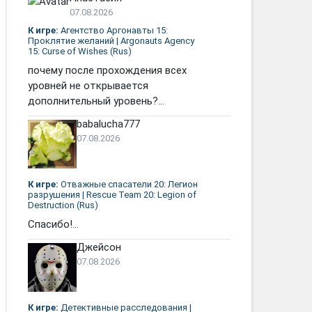
07.08.2026
К игре:
Агентство Аргонавты 15:
Проклятие желаний | Argonauts Agency
15: Curse of Wishes (Rus)
почему после прохождения всех
уровней не открывается
дополнительный уровень?...
babalucha777
07.08.2026
К игре:
Отважные спасатели 20: Легион
разрушения | Rescue Team 20: Legion of
Destruction (Rus)
Спасибо!...
Джейсон
07.08.2026
К игре:
Детективные расследования |