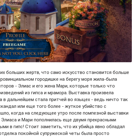
их больших жертв, что само искусство становится больше
 провинциальном городишке на берегу моря жила-была
торов - Элиас и его жена Мари, которые только что
изведений из гипса и мрамора. Выставка произвела
а в дальнейшем стала притчей во языцех - ведь ничто так
скандал или еще того более - жуткое убийство с
ошло, когда на следующее утро после помпезной выставки
 Элиаса и Мари пополнилась еще двумя прекрасными
ыми в гипс! Стоит заметить, что их убийца явно обладал
 отделка покойной супружеской четы была просто