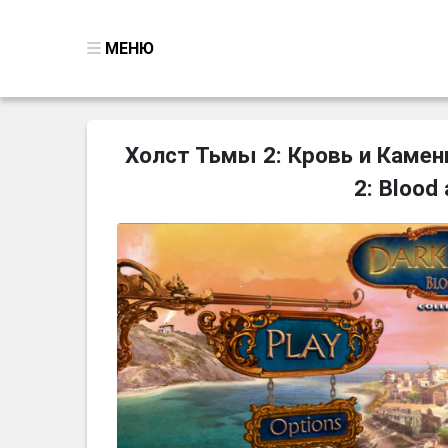
МЕНЮ
ВСЕ ИГРЫ
Холст Тьмы 2: Кровь и Камень
ПОИСК ПРЕДМЕТОВ
2: Blood
ГОЛОВОЛОМКИ
БИЗНЕС
ТРИ-В-РЯД
СТРАТЕГИИ
СТРЕЛЯЛКИ
КВЕСТ
КАК СКАЧАТЬ
НОВОСТИ