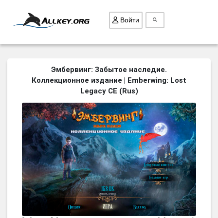
Войти
ВСЕ ИГРЫ
Эмбервинг: Забытое наследие.
Коллекционное издание | Emberwing: Lost
ПОИСК ПРЕДМЕТОВ
Legacy CE (Rus)
ГОЛОВОЛОМКИ
БИЗНЕС
ТРИ-В-РЯД
СТРАТЕГИИ
СТРЕЛЯЛКИ
КВЕСТ
КАК СКАЧАТЬ
НОВОСТИ