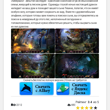
Эмбервинг. Забытое наследие - красочная сказочная игра об обыкновенной
семье, живущей в лесном доме. Однажды глухой ночью настоящий дракон
нападает на ваш дом и похищает вашего сына Тевина, полагая, что он имеет
особую силу, которая сможет сохранить их вид. Вместе с дружелюбными
эльфами, которые готовы вам помочь в поисках сына, вы отправляетесь на
поиски в неведомый до этого лес, наполненный загадками и
головоломками, которые нужно обязательно решить, чтобы вырвать сына
из лап дракона.
Скачать бесплатно полную версию | Ключ не требуется
Рейтинг
3.4
из 5
2312
483