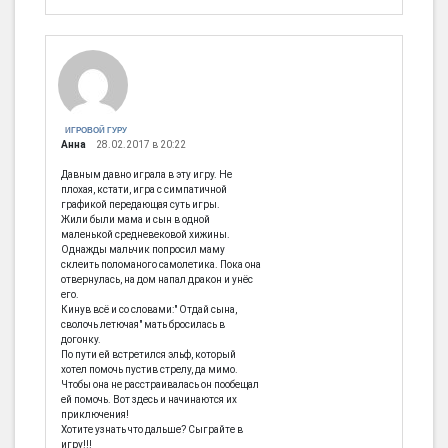
[em]
[b]
[i]
[img]
[spoiler]
ИГРОВОЙ ГУРУ
Анна
28.02.2017 в 20:22
Давным давно играла в эту игру. Не
плохая, кстати, игра с симпатичной
графикой передающая суть игры.
Жили были мама и сын в одной
маленькой средневековой хижины.
Однажды мальчик попросил маму
склеить поломаного самолетика. Пока она
отвернулась, на дом напал дракон и унёс
его.
Кинув всё и со словами:" Отдай сына,
сволочь летючая" мать бросилась в
догонку.
По пути ей встретился эльф, который
хотел помочь пустив стрелу, да мимо.
Чтобы она не расстраивалась он пообещал
ей помочь. Вот здесь и начинаются их
приключения!
Хотите узнать что дальше? Сыграйте в
игру!!!