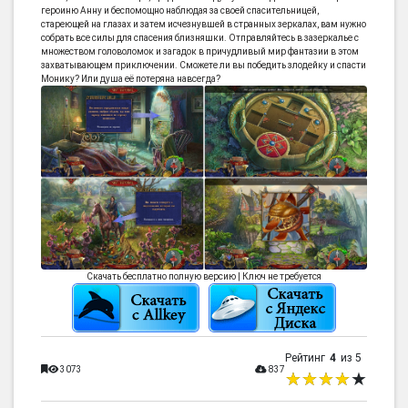
героиню Анну и беспомощно наблюдая за своей спасительницей,
стареющей на глазах и затем исчезнувшей в странных зеркалах, вам нужно
собрать все силы для спасения близняшки. Отправляйтесь в зазеркалье с
множеством головоломок и загадок в причудливый мир фантазии в этом
захватывающем приключении. Сможете ли вы победить злодейку и спасти
Монику? Или душа её потеряна навсегда?
Скачать бесплатно полную версию | Ключ не требуется
Рейтинг
4
из 5
3073
837