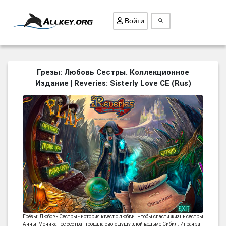
Войти
ВСЕ ИГРЫ
Грезы: Любовь Сестры. Коллекционное
Издание | Reveries: Sisterly Love CE (Rus)
ПОИСК ПРЕДМЕТОВ
ГОЛОВОЛОМКИ
БИЗНЕС
ТРИ-В-РЯД
СТРАТЕГИИ
СТРЕЛЯЛКИ
КВЕСТ
КАК СКАЧАТЬ
Грёзы: Любовь Сестры - история квест о любви. Чтобы спасти жизнь сестры
НОВОСТИ
Анны, Моника - её сестра, продала свою душу злой ведьме Сибил. Играя за