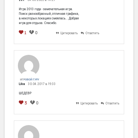
Игра 2013 года - замечательная игра.
Поиск разнообразный, отличная графика,
в некоторых локациях смеялась... Добрая
игра для отдыха. Спасибо.
1
0
Цитировать
Ответить
ИГРОВОЙ ГУРУ
Lika
30.04.2017 в 19:33
ШЕДЕВР
3
0
Цитировать
Ответить
[em]
[b]
[i]
[img]
[spoiler]