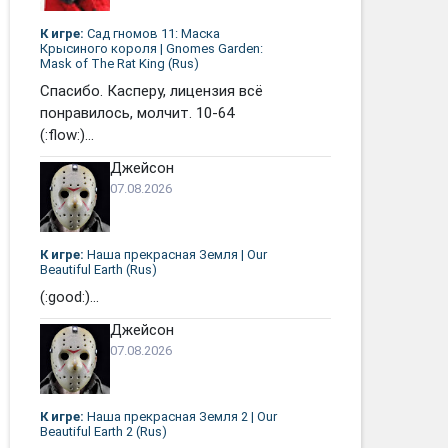
К игре:
Сад гномов 11: Маска
Крысиного короля | Gnomes Garden:
Mask of The Rat King (Rus)
Спасибо. Касперу, лицензия всё
понравилось, молчит. 10-64
(:flow:)...
Джейсон
07.08.2026
К игре:
Наша прекрасная Земля | Our
Beautiful Earth (Rus)
(:good:)...
Джейсон
07.08.2026
К игре:
Наша прекрасная Земля 2 | Our
Beautiful Earth 2 (Rus)