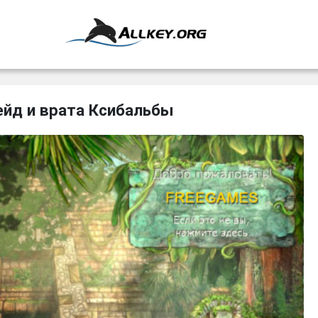
йд и врата Ксибальбы