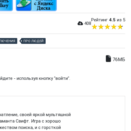
Рейтинг
4.5
из 5
408
ЛЮЧЕНИЯ
ПРО ЛЮДЕЙ
76МБ
дите - используя кнопку "войти".
чатление, своей яркой мультяшной
аманта Свифт. Игра с хорошо
еством поиска, и с горсткой