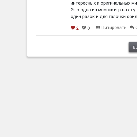
интересных и оригинальных ми
Это одна из многих игр на эту 
один разок и для галочки сойд
Цитировать
2
0
[em]
[b]
[i]
[img]
[spoiler]
Е