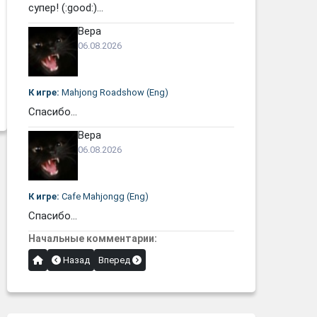
супер! (:good:)...
Вера
06.08.2026
К игре:
Mahjong Roadshow (Eng)
Спасибо...
Вера
06.08.2026
К игре:
Cafe Mahjongg (Eng)
Спасибо...
Начальные комментарии:
Назад
Вперед