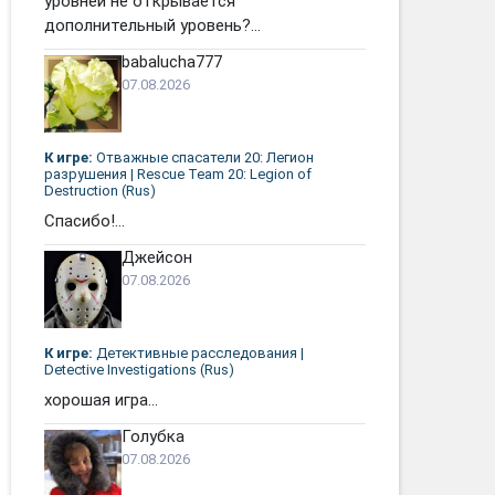
уровней не открывается
дополнительный уровень?...
babalucha777
07.08.2026
К игре:
Отважные спасатели 20: Легион
разрушения | Rescue Team 20: Legion of
Destruction (Rus)
Спасибо!...
Джейсон
07.08.2026
К игре:
Детективные расследования |
Detective Investigations (Rus)
хорошая игра...
Голубка
07.08.2026