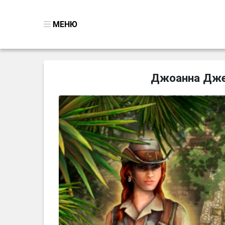
МЕНЮ
ВСЕ ИГРЫ
Джоанна Дже
ПОИСК ПРЕДМЕТОВ
ГОЛОВОЛОМКИ
БИЗНЕС
ТРИ-В-РЯД
СТРАТЕГИИ
СТРЕЛЯЛКИ
КВЕСТ
КАК СКАЧАТЬ
НОВОСТИ