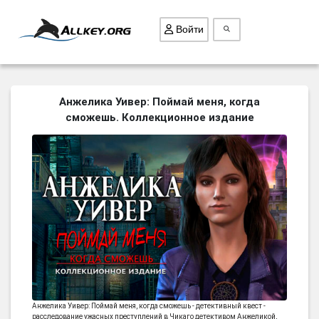
Войти
ВСЕ ИГРЫ
Анжелика Уивер: Поймай меня, когда
сможешь. Коллекционное издание
ПОИСК ПРЕДМЕТОВ
ГОЛОВОЛОМКИ
БИЗНЕС
ТРИ-В-РЯД
СТРАТЕГИИ
СТРЕЛЯЛКИ
КВЕСТ
КАК СКАЧАТЬ
Анжелика Уивер: Поймай меня, когда сможешь - детективный квест -
НОВОСТИ
расследование ужасных преступлений в Чикаго детективом Анжеликой,