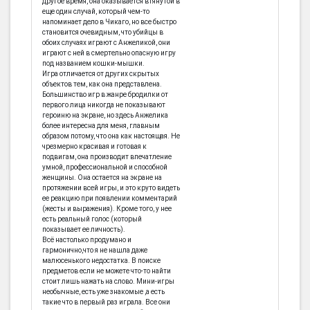
другое время, она оказывается втянутой в
еще один случай, который чем-то
напоминает дело в Чикаго, но все быстро
становится очевидным, что убийцы в
обоих случаях играют с Анжеликой, они
играют с ней в смертельно опасную игру
под названием кошки-мышки.
Игра отличается от других скрытых
объектов тем, как она представлена.
Большинство игр в жанре бродилки от
первого лица никогда не показывают
героиню на экране, но здесь Анжелика
более интересна для меня, главным
образом потому, что она как настоящая. Не
чрезмерно красивая и готовая к
подвигам, она производит впечатление
умной, профессиональной и способной
женщины. Она остается на экране на
протяжении всей игры, и это круто видеть
ее реакцию при появлении комментарий
(жесты и выражения). Кроме того, у нее
есть реальный голос (который
показывает ее личность).
Всё настолько продумано и
гармонично,что я не нашла даже
малюсенького недостатка. В поиске
предметов если не можете что-то найти
стоит лишь нажать на слово. Мини-игры
необычные, есть уже знакомые ,а есть
такие что в первый раз играла. Все они