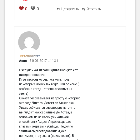
0
0
Цитировать
Ответить
ИГРОВОЙ ГУРУ
Анна
30.01.2017 в 11:31
Очепупенная игра!!!! Удивляюсь,что нет
ни одного отзыва.
Игра настолько реалистична,что в
некоторых моментах мурашки по коже (
особенно когда читаешь свое имя на
стене)
Сюжет рассказывает непростую историю
о городе Чикаго. Детектив Анжелика
Уивер собирается расследовать то, что
выглядит как серийные убийства, в
основном из-за своей уникальной
способности "видеть" происходящее
глазами жертвы и убийцы. Не долго
занимаясь расследованием, она
понимает, что увязла (психически). В