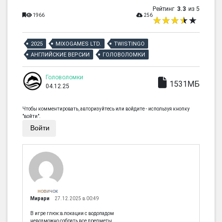
Рейтинг
3.3
из 5
1966
256
2025
MIXOGAMES LTD.
TWISTINGO
АНГЛИЙСКИЕ ВЕРСИИ
ГОЛОВОЛОМКИ
Головоломки
1531МБ
04.12.25
Чтобы комментировать, авторизуйтесь или войдите - используя кнопку
"войти".
Войти
НОВИЧОК
Мирари
27.12.2025 в 00:49
В игре глюк:в локации с водопадом
невозможно собрать все предметы.