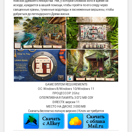
поисках древнего лекарства. Рая, у которой сломана нога и время на
исходе, нуждается в вашей помощи, чтобы пройти по его следу через
священные храмы, туманные водопады и заснеженные вершины, чтобы
добраться до легендарного Древа жизни.
GAME SYSTEM REQUIREMENTS
ОС: Windows 8/Windows 10/Windows 11
ПРОЦЕССОР: 2Ghz
ОПЕРАТИВНАЯ ПАМЯТЬ: 3072 MB ОЗУ
DIRECTX: версии 11
МЕСТО НА ДИСКЕ: 3000 MB
Скачать бесплатно полную версию | Ключ не требуется