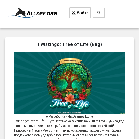
Войти
ВСЕ ИГРЫ
Twistingo: Tree of Life (Eng)
ПОИСК ПРЕДМЕТОВ
ГОЛОВОЛОМКИ
БИЗНЕС
ТРИ-В-РЯД
СТРАТЕГИИ
СТРЕЛЯЛКИ
КВЕСТ
♣ Разработка - MixoGames Ltd. ♣
Twistingo: Tree of Life – Путешествие на заколдованный остров Лумира, где
КАК СКАЧАТЬ
таинственные светящиеся грибы заполонили этот тропический рай!
Присоединяйтесь к Рае в отчаянных поисках ее пропавшего мужа, Кадека,
НОВОСТИ
преданного своему делу биолога, который отправился вглубь острова в