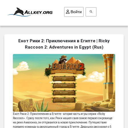
Войти
ВСЕ ИГРЫ
Енот Рики 2: Приключения в Египте | Ricky
Raccoon 2: Adventures in Egypt (Rus)
ПОИСК ПРЕДМЕТОВ
ГОЛОВОЛОМКИ
БИЗНЕС
ТРИ-В-РЯД
СТРАТЕГИИ
СТРЕЛЯЛКИ
КВЕСТ
КАК СКАЧАТЬ
Енот Рики 2: Приключения в Египте - вторая часть игры серии «Ricky
Raccoon». Сразу после того, как Рики нашел свое самое первое сокровище
на реке Амазонка, он отправился в новое приключение. Путешествие
НОВОСТИ
привело команду в разрушенный город в Египте. Дедушка рассказал о 5