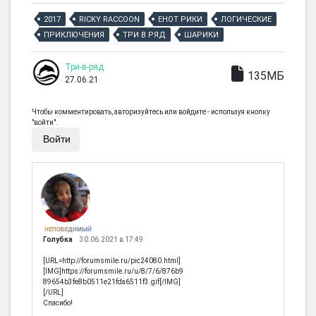
2017
RICKY RACCOON
ЕНОТ РИКИ
ЛОГИЧЕСКИЕ
ПРИКЛЮЧЕНИЯ
ТРИ В РЯД
ШАРИКИ
Три-в-ряд
135МБ
27.06.21
Чтобы комментировать, авторизуйтесь или войдите - используя кнопку
"войти".
Войти
НЕПОБЕДИМЫЙ
Голубка
30.06.2021 в 17:49
[URL=http://forumsmile.ru/pic24080.html]
[IMG]https://forumsmile.ru/u/8/7/6/876b9
89654b3fe8b0511e21fda6511f3.gif[/IMG]
[/URL]
Спасибо!