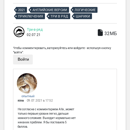
2021
АНГЛИЙСКИЕ ВЕРСИИ
ЛОГИЧЕСКИЕ
ПРИКЛЮЧЕНИЯ
ТРИ В РЯД
ШАРИКИ
Три-в-ряд
32МБ
02.07.21
Чтобы комментировать, авторизуйтесь или войдите - используя кнопку
"войти".
Войти
ОПЫТНЫЙ
nina
09.07.2021 в 17:52
Не согласна с комментарием Alla , может
только первые уровни легко, дальше
намного сложнее. Выходит нормально нет
никаких проблем. Я бы поставила 5
баллов.