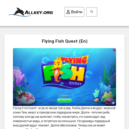
Войти
ВСЕ ИГРЫ
Flying Fish Quest (En)
ПОИСК ПРЕДМЕТОВ
ГОЛОВОЛОМКИ
БИЗНЕС
ТРИ-В-РЯД
СТРАТЕГИИ
СТРЕЛЯЛКИ
КВЕСТ
Flying Fish Quest - игра из жанра три в ряд. Рыбка Долли и ее друг, морской
конек Тим, живут в прекрасном подводном мире. Долли - летучая рыба,
КАК СКАЧАТЬ
поэтому иногда она взлетает, чтобы посмотреть, что происходит над
поверхностью воды, и погреться на солнышке. Но однажды подводный
НОВОСТИ
мир друзей вдруг темнеет. Долли обеспокоена. Теперь она не может