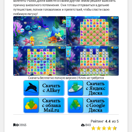
взлететь! Рыбка Долли вместе со своим другом Тимом решают выяснить
причину внезапного потемнения. Они готовы отправиться в дальнее
путешествие, полное головоломок и препятствий, чтобы спасти свою
любимую лагуну!
Скачать бесплатно полную версию | Ключ не требуется
Рейтинг
4.4
из 5
3865
840