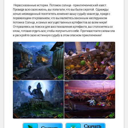
Нерассказанные истории. Потомок солнца - приключенческий квест.
Проведя всю свою жизнь, вы полагали, что вы были сиротой. Однажды
ночью неожиданный посетитель изменил вашу судьбу навсегда, придя с
поражающим откровением, что вы являетесь законным наследником
потомка Солнца, и самых могущественных артефактов во всем мире!
Отправляясь на поиски для восстановления артефакта, вы столкнетесь со
злом, готовое отдать все, чтобы получить его себе. Противостоите силам зла
и раскройте свою истинную судьбу в этом опасном приключении!