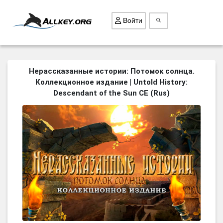
Войти
ВСЕ ИГРЫ
Нерассказанные истории: Потомок солнца.
Коллекционное издание | Untold History:
ПОИСК ПРЕДМЕТОВ
Descendant of the Sun CE (Rus)
ГОЛОВОЛОМКИ
БИЗНЕС
ТРИ-В-РЯД
СТРАТЕГИИ
СТРЕЛЯЛКИ
КВЕСТ
КАК СКАЧАТЬ
НОВОСТИ