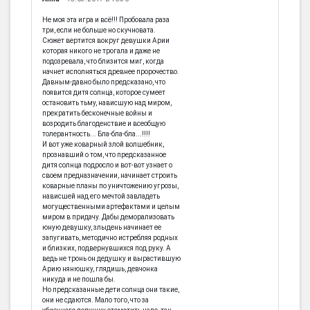
Не моя эта игра и всё!!! Пробовала раза
три, если не больше но скучновата.
Сюжет вертится вокруг девушки Арии
которая никого не трогала и даже не
подозревала, что близится миг, когда
начнет исполняться древнее пророчество.
Давным-давно было предсказано, что
появится дитя солнца, которое сумеет
остановить тьму, нависшую над миром,
прекратить бесконечные войны и
возродить благоденствие и всеобщую
толерантность... Бла-бла-бла...!!!!
И вот уже коварный злой волшебник,
прознавший о том, что предсказанное
дитя солнца подросло и вот-вот узнает о
своем предназначении, начинает строить
коварные планы по уничтожению угрозы,
нависшей над его мечтой завладеть
могущественными артефактами и целым
миром в придачу. Дабы деморализовать
юную девушку, злыдень начинает ее
запугивать, методично истребляя родных
и близких, подвернувшихся под руку. А
ведь не тронь он дедушку и вырастившую
Арию нянюшку, глядишь, девчонка
никуда и не пошла бы.
Но предсказанные дети солнца они такие,
они не сдаются. Мало того, что за