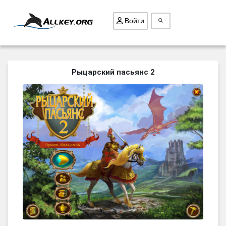
Войти
ВСЕ ИГРЫ
Рыцарский пасьянс 2
ПОИСК ПРЕДМЕТОВ
ГОЛОВОЛОМКИ
БИЗНЕС
ТРИ-В-РЯД
СТРАТЕГИИ
СТРЕЛЯЛКИ
КВЕСТ
КАК СКАЧАТЬ
НОВОСТИ