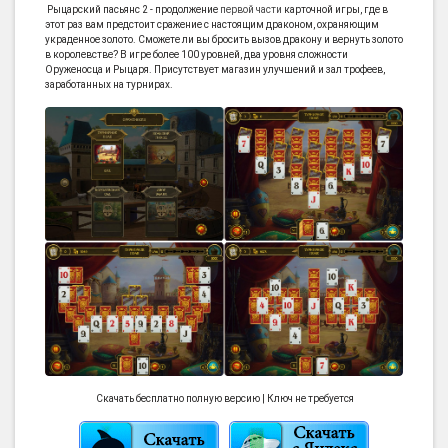
Рыцарский пасьянс 2 - продолжение
первой части
карточной игры, где в
этот раз вам предстоит сражение с настоящим драконом, охраняющим
украденное золото. Сможете ли вы бросить вызов дракону и вернуть золото
в королевстве? В игре более 100 уровней, два уровня сложности
Оруженосца и Рыцаря. Присутствует магазин улучшений и зал трофеев,
заработанных на турнирах.
Скачать бесплатно полную версию | Ключ не требуется