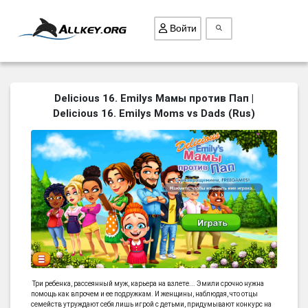
Войти
ВСЕ ИГРЫ
Delicious 16. Emilys Мамы против Пап |
Delicious 16. Emilys Moms vs Dads (Rus)
ПОИСК ПРЕДМЕТОВ
ГОЛОВОЛОМКИ
БИЗНЕС
ТРИ-В-РЯД
СТРАТЕГИИ
СТРЕЛЯЛКИ
КВЕСТ
КАК СКАЧАТЬ
Три ребенка, рассеянный муж, карьера на взлете... Эмили срочно нужна
помощь как впрочем и ее подружкам. И женщины, наблюдая, что отцы
НОВОСТИ
семейств утруждают себя лишь игрой с детьми, придумывают конкурс на