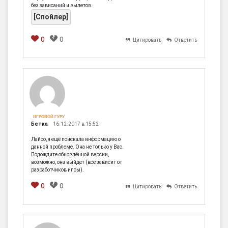
без зависаний и вылетов.
[Спойлер]
0
0
Цитировать
Ответить
[em]
[b]
[i]
[img]
[spoiler]
ИГРОВОЙ ГУРУ
Бетка
16.12.2017 в 15:52
Лайсо, я ещё поискала информацию о
данной проблеме. Она не только у Вас.
Подождите обновлённой версии,
возможно, она выйдет (всё зависит от
разработчиков игры).
0
0
Цитировать
Ответить
[em]
[b]
[i]
[img]
[spoiler]