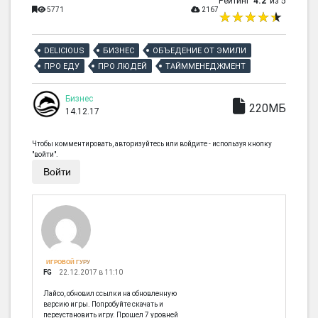
Рейтинг
4.2
из 5
5771
2167
DELICIOUS
БИЗНЕС
ОБЪЕДЕНИЕ ОТ ЭМИЛИ
ПРО ЕДУ
ПРО ЛЮДЕЙ
ТАЙММЕНЕДЖМЕНТ
Бизнес
220МБ
14.12.17
Чтобы комментировать, авторизуйтесь или войдите - используя кнопку
"войти".
Войти
ИГРОВОЙ ГУРУ
FG
22.12.2017 в 11:10
Лайсо, обновил ссылки на обновленную
версию игры. Попробуйте скачать и
переустановить игру. Прошел 7 уровней