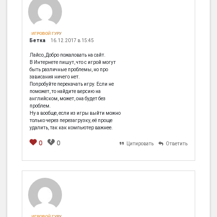
ИГРОВОЙ ГУРУ
Бетка
16.12.2017 в 15:45
Лайсо, Добро пожаловать на сайт.
В Интернете пишут, что с игрой могут
быть различные проблемы, но про
зависания ничего нет.
Попробуйте перекачать игру. Если не
поможет, то найдите версию на
английском, может, она будет без
проблем.
Ну а вообще, если из игры выйти можно
только через перезагрузку, её проще
удалить, так как компьютер важнее.
0
0
Цитировать
Ответить
[em]
[b]
[i]
[img]
[spoiler]
ИГРОВОЙ ГУРУ