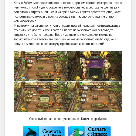
Кэти с Бобом все тоже стало очень хорошо, причем настолько хорошо, что аж
немножко плохо! И дело вовсе не в том, что бизнес в ресторане шел из рук
вон плохо, напротив - он шел и из рук и в самих руках просто отлично, но от
постоянных успехов и высоких доходов авантюрного склада им стало
немного скучно.
И поэтому, когда они получили от своих друзей неожиданное предложение
открыть целую сеть кафе в сафари-парке на экзотическом острове, то
радости их не было предела! Ведь именно в таких условиях можно не
только научиться готовить совершенно новые экзотические блюда, но и
попутно вляпаться в целую кучу крайне экзотических историй! .
Скачать бесплатно полную версию | Ключ не требуется