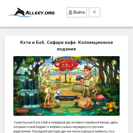
Войти
ВСЕ ИГРЫ
Кэти и Боб. Сафари кафе. Коллекционное
издание
ПОИСК ПРЕДМЕТОВ
ГОЛОВОЛОМКИ
БИЗНЕС
ТРИ-В-РЯД
СТРАТЕГИИ
СТРЕЛЯЛКИ
КВЕСТ
КАК СКАЧАТЬ
Суматошные Кэти и Боб в очередной раз затевают семейный бизнес, дабы
поправить свой бюджет и избежать новых неурядиц со строгими
НОВОСТИ
родителями. Последний ресторан дал им такую хорошую прибыль, что у