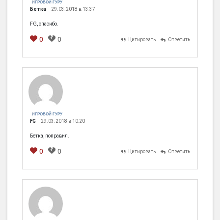
ИГРОВОЙ ГУРУ
Бетка
29.03.2018 в 13:37
FG, спасибо.
0
0
Цитировать
Ответить
[em]
[b]
[i]
[img]
[spoiler]
ИГРОВОЙ ГУРУ
FG
29.03.2018 в 10:20
Бетка, поправил.
0
0
Цитировать
Ответить
[em]
[b]
[i]
[img]
[spoiler]