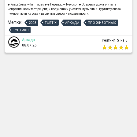
♣ Разработка — In Images ♣ ♣ Перевод — Nevosoft ♣ Во время урока учитель
неправильно читает рецепт, и все ученики уносятся пузырями. Туртиксу снова
нужно спасти их всех и вернуть в целости и сохранности.
Метки:
2008
TURTIX
АРКАДА
ПРО ЖИВОТНЫХ
ТУРТИКС
Аркада
Рейтинг
5
из 5
08.07.26