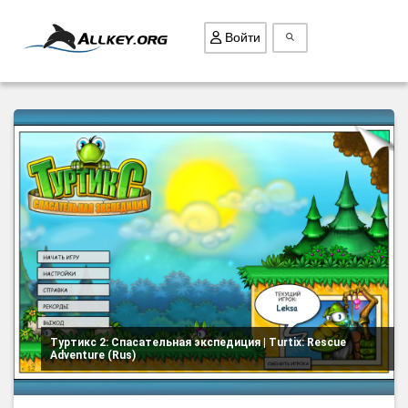
Войти
ВСЕ ИГРЫ
ПОИСК ПРЕДМЕТОВ
ГОЛОВОЛОМКИ
БИЗНЕС
ТРИ-В-РЯД
СТРАТЕГИИ
СТРЕЛЯЛКИ
КВЕСТ
Туртикс 2: Спасательная экспедиция | Turtix: Rescue
Adventure (Rus)
КАК СКАЧАТЬ
НОВОСТИ