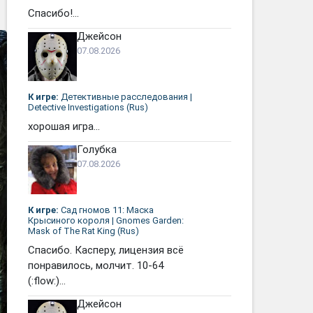
Спасибо!...
Джейсон
07.08.2026
К игре:
Детективные расследования |
Detective Investigations (Rus)
хорошая игра...
Голубка
07.08.2026
К игре:
Сад гномов 11: Маска
Крысиного короля | Gnomes Garden:
Mask of The Rat King (Rus)
Спасибо. Касперу, лицензия всё
понравилось, молчит. 10-64
(:flow:)...
Джейсон