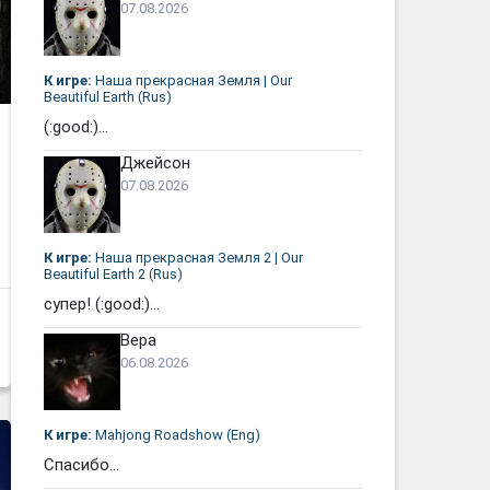
07.08.2026
К игре:
Наша прекрасная Земля | Our
Beautiful Earth (Rus)
(:good:)...
Джейсон
07.08.2026
К игре:
Наша прекрасная Земля 2 | Our
Beautiful Earth 2 (Rus)
супер! (:good:)...
Вера
06.08.2026
К игре:
Mahjong Roadshow (Eng)
Спасибо...