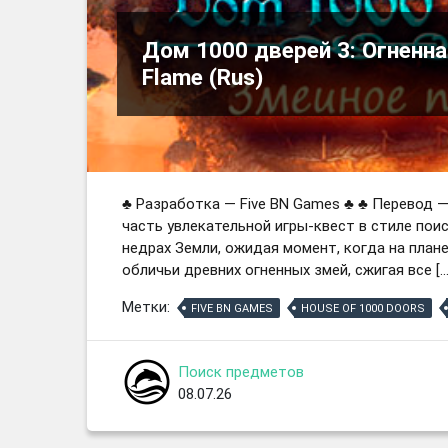
Дом 1000 дверей 3: Огненная
Flame (Rus)
♣ Разработка — Five BN Games ♣ ♣ Перевод —
часть увлекательной игры-квест в стиле пои
недрах Земли, ожидая момент, когда на плане
обличьи древних огненных змей, сжигая все […
Метки:
FIVE BN GAMES
HOUSE OF 1000 DOORS
Поиск предметов
08.07.26