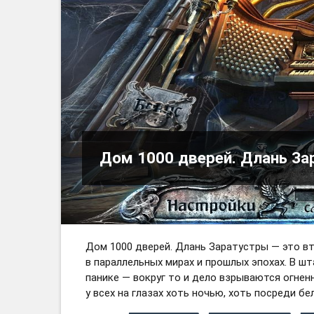
Дом 1000 дверей. Длань За
Дом 1000 дверей. Длань Заратустры — это в
в параллельных мирах и прошлых эпохах. В ш
панике — вокруг то и дело взрываются огне
у всех на глазах хоть ночью, хоть посреди бел