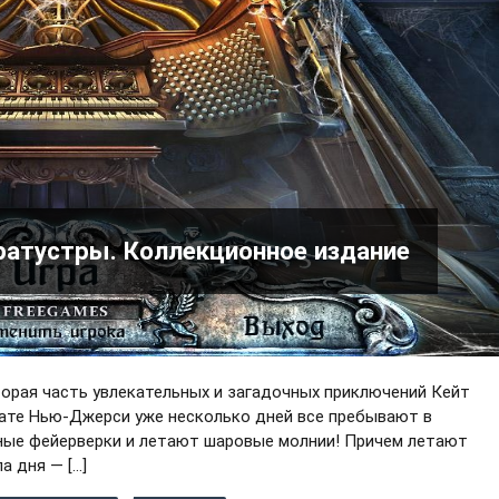
ратустры. Коллекционное издание
торая часть увлекательных и загадочных приключений Кейт
тате Нью-Джерси уже несколько дней все пребывают в
нные фейерверки и летают шаровые молнии! Причем летают
а дня — […]