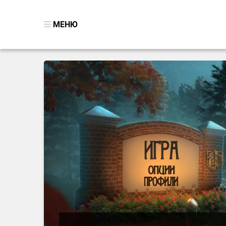
МЕНЮ
ВСЕ ИГРЫ
ПОИСК ПРЕДМЕТОВ
ГОЛОВОЛОМКИ
БИЗНЕС
ТРИ-В-РЯД
СТРАТЕГИИ
СТРЕЛЯЛКИ
КВЕСТ
КАК СКАЧАТЬ
НОВОСТИ