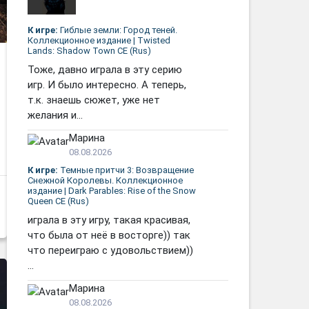
К игре:
Гиблые земли: Город теней.
Коллекционное издание | Twisted
Lands: Shadow Town CE (Rus)
Тоже, давно играла в эту серию
игр. И было интересно. А теперь,
т.к. знаешь сюжет, уже нет
желания и...
Марина
08.08.2026
К игре:
Темные притчи 3: Возвращение
Снежной Королевы. Коллекционное
издание | Dark Parables: Rise of the Snow
Queen CE (Rus)
играла в эту игру, такая красивая,
что была от неё в восторге)) так
что переиграю с удовольствием))
...
Марина
08.08.2026