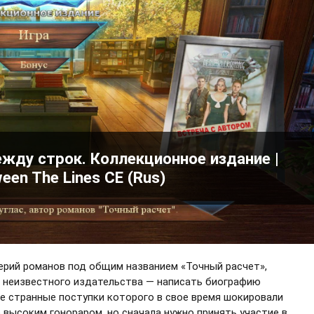
жду строк. Коллекционное издание |
een The Lines CE (Rus)
ерий романов под общим названием «Точный расчет»,
 неизвестного издательства — написать биографию
ие странные поступки которого в свое время шокировали
высоким гонораром, но сначала нужно принять участие в