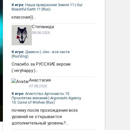
К игре:
Наша прекрасная Земля 11 | Our
Beautiful Earth 11 (Rus)
классная))...
Степанида
08.08.2026
К игре:
Джиксо | Jixo - все части
(Rus\Eng)
Спасибо за РУССКИЕ версии
(:veryhappy:)...
Анастасия
07.08.2026
К игре:
Агентство Аргонавты 15:
Проклятие желаний | Argonauts Agency
15: Curse of Wishes (Rus)
почему после прохождения всех
уровней не открывается
дополнительный уровень?...