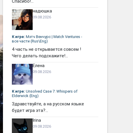
Спасибо!...
надюшка
09.08.2026
К игре:
Мэтч Венчурс | Match Ventures -
все части (Rus\Eng)
4 часть не открывается совсем !
Чего делать подскажите!...
Елена
09.08.2026
К игре:
Unsolved Case 7: Whispers of
Elderwick (Eng)
Здравствуйте, а на русском языке
будет игра эта?...
Irina
09.08.2026