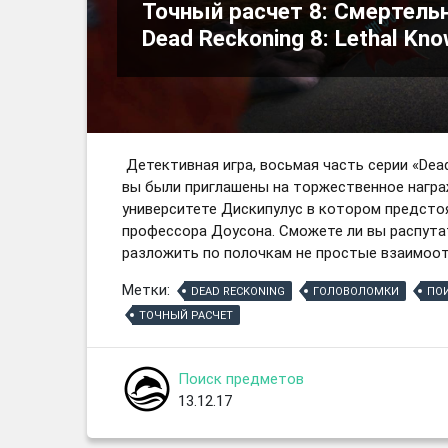
Точный расчет 8: Смертельн
Dead Reckoning 8: Lethal Kno
Детективная игра, восьмая часть серии «Dea
вы были приглашены на торжественное награ
университете Дискипулус в котором предсто
профессора Доусона. Сможете ли вы распута
разложить по полочкам не простые взаимоот
Метки:
DEAD RECKONING
ГОЛОВОЛОМКИ
ПО
ТОЧНЫЙ РАСЧЕТ
Поиск предметов
13.12.17