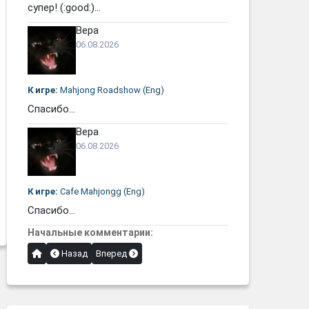
супер! (:good:)...
Вера
06.08.2026
К игре:
Mahjong Roadshow (Eng)
Спасибо...
Вера
06.08.2026
К игре:
Cafe Mahjongg (Eng)
Спасибо...
Начальные комментарии:
Назад
Вперед