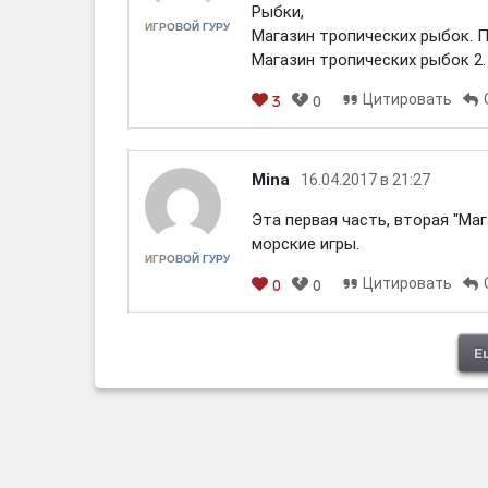
Рыбки,
ИГРОВОЙ ГУРУ
Магазин тропических рыбок. 
Магазин тропических рыбок 2.
Цитировать
3
0
[em]
[b]
[i]
[img]
[spoiler]
Mina
16.04.2017 в 21:27
Эта первая часть, вторая "Ма
морские игры.
ИГРОВОЙ ГУРУ
Цитировать
0
0
[em]
[b]
[i]
[img]
[spoiler]
Е