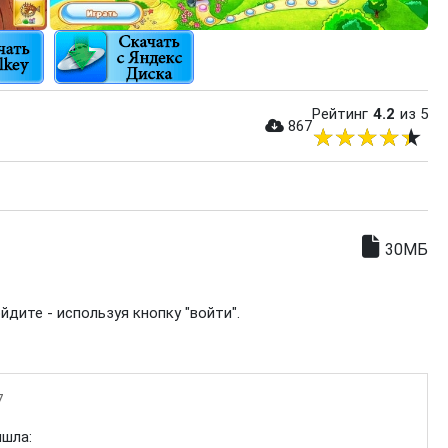
Рейтинг
4.2
из 5
867
30МБ
дите - используя кнопку "войти".
7
ышла: