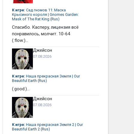
К игре:
Сад гномов 11: Маска
Крысиного короля | Gnomes Garden:
Mask of The Rat King (Rus)
Спасибо. Касперу, лицензия всё
понравилось, молчит. 10-64
(:flow:)...
Джейсон
07.08.2026
К игре:
Наша прекрасная Земля | Our
Beautiful Earth (Rus)
(:good:)...
Джейсон
07.08.2026
К игре:
Наша прекрасная Земля 2 | Our
Beautiful Earth 2 (Rus)