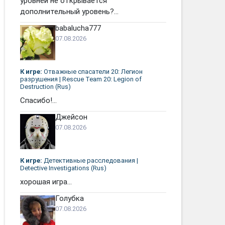
уровней не открывается
дополнительный уровень?...
babalucha777
07.08.2026
К игре:
Отважные спасатели 20: Легион
разрушения | Rescue Team 20: Legion of
Destruction (Rus)
Спасибо!...
Джейсон
07.08.2026
К игре:
Детективные расследования |
Detective Investigations (Rus)
хорошая игра...
Голубка
07.08.2026