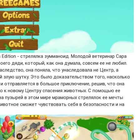
r's Edition - стрелялка зумманоид. Молодой ветеринар Сара
его дяди, который, как она думала, совсем ее не любил.
аследство, она поняла, что унаследовала не Центр, а
ей злую шутку. Это было доказательством того, насколько
 и отправляется в большое приключение, решив, что она
го к новому Центру спасения животных. С помощью ее
ва пузырей в этом мире мраморных стрелялок ее мечты
животное сможет чувствовать себя в безопасности и на