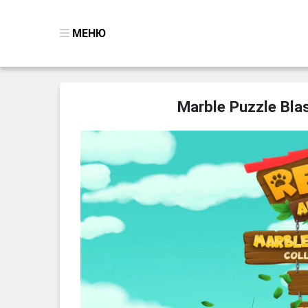
МЕНЮ
ВСЕ ИГРЫ
Marble Puzzle Bla
ПОИСК ПРЕДМЕТОВ
ГОЛОВОЛОМКИ
БИЗНЕС
ТРИ-В-РЯД
СТРАТЕГИИ
СТРЕЛЯЛКИ
КВЕСТ
КАК СКАЧАТЬ
НОВОСТИ