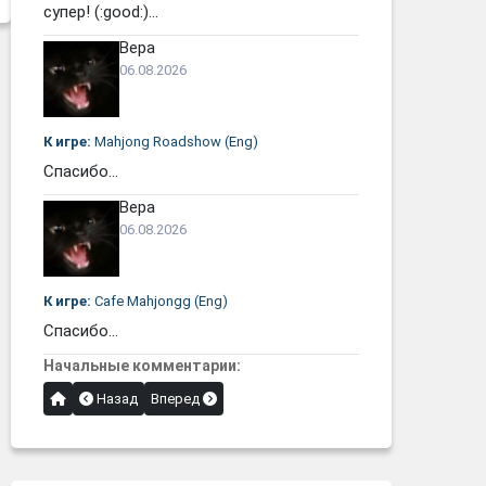
супер! (:good:)...
Вера
06.08.2026
К игре:
Mahjong Roadshow (Eng)
Спасибо...
Вера
06.08.2026
К игре:
Cafe Mahjongg (Eng)
Спасибо...
Начальные комментарии:
Назад
Вперед