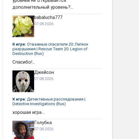
уровней не открывается
дополнительный уровень?...
babalucha777
07.08.2026
К игре:
Отважные спасатели 20: Легион
разрушения | Rescue Team 20: Legion of
Destruction (Rus)
Спасибо!...
Джейсон
07.08.2026
К игре:
Детективные расследования |
Detective Investigations (Rus)
хорошая игра...
Голубка
07.08.2026