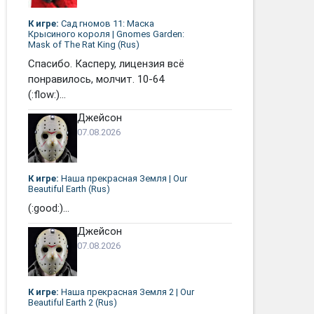
К игре:
Сад гномов 11: Маска
Крысиного короля | Gnomes Garden:
Mask of The Rat King (Rus)
Спасибо. Касперу, лицензия всё
понравилось, молчит. 10-64
(:flow:)...
Джейсон
07.08.2026
К игре:
Наша прекрасная Земля | Our
Beautiful Earth (Rus)
(:good:)...
Джейсон
07.08.2026
К игре:
Наша прекрасная Земля 2 | Our
Beautiful Earth 2 (Rus)