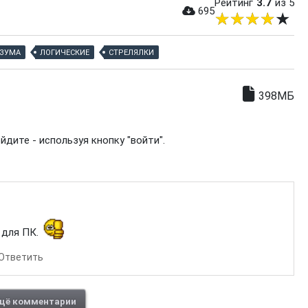
Рейтинг
3.7
из 5
695
ЗУМА
ЛОГИЧЕСКИЕ
СТРЕЛЯЛКИ
398МБ
дите - используя кнопку "войти".
 для ПК.
Ответить
щё комментарии