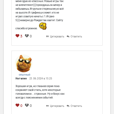
меня одна из классных.Новые игры так
не впечетляют(((проходишь за вечер и
забываешь.Игрульки старенькие,но всё
на высоте.И графика,и сюжет.кто не
играл.советую начать с 1.Играю
5)))наверно до Рождества хватит.Сайту
спасибо огромное.
3
0
Цитировать
Ответить
ОПЫТНЫЙ
Наталия
23.06.2024 в 15:25
Хорошая игра, но главное серия пока
сохраняет свой стиль, хотя некоторые
головоломки... странные. Ну и бонус как
всегда с пояснениями событий.
0
0
Цитировать
Ответить