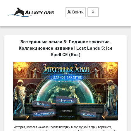
Войти
ВСЕ ИГРЫ
Затерянные земли 5: Ледяное заклятие.
Коллекционное издание | Lost Lands 5: Ice
ПОИСК ПРЕДМЕТОВ
Spell CE (Rus)
ГОЛОВОЛОМКИ
БИЗНЕС
ТРИ-В-РЯД
СТРАТЕГИИ
СТРЕЛЯЛКИ
КВЕСТ
КАК СКАЧАТЬ
НОВОСТИ
История, которая началась после находки в подводной лодки вермахта,