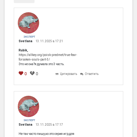
ЭКСПЕРТ
Svetlana
13.11.2025 в 17:21
Rubik,
https://allkey.org/poisk-predmet/true-fear-
forsaken-souls-part-3/
Это не она?я думала это 3 часть.
0
0
Цитировать
Ответить
ЭКСПЕРТ
Svetlana
13.11.2025 в 17:17
Не так часто пишу,но это серия игр,для