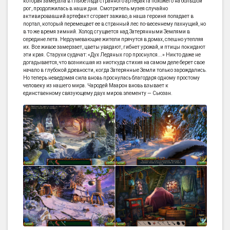
которая замерзла в глыбе льда странного артефакта похожего на большой
рог, продолжилась в наши дни. Смотритель музея случайно
активировавший артефакт сгорает заживо, а наша героиня попадает в
портал, который перемещает ее в странный лес по-весеннему пахнущий, но
в то же время зимний. Холод сгущается над Затерянными Землями в
середине лета. Недоумевающие жители прячутся в домах, спешно утепляя
их. Все живое замерзает, цветы увядают, гибнет урожай, и птицы покидают
эти края. Старухи судачат: «Дух Ледяных гор проснулся...» Никто даже не
догадывается, что возникшая из ниоткуда стихия на самом деле берет свое
начало в глубокой древности, когда Затерянные Земли только зарождались.
Но теперь неведомая сила вновь проснулась благодаря одному простому
человеку из нашего мира. Чародей Маарон вновь взывает к
единственному связующему двух миров элементу — Сьюзан.