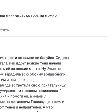
али мини-игры, которыми можно
етить
риятности по самое не балуйся. Сидела
гала, как вдруг всякие тени начали
ть её за всякие места. Ну, Элис не
ком зарядила всю обойму волшебного
 им и пришел капец.
ал где встретила свою приятельницу
 умирающем голосом произнесла: "
я и помоги ей, а иначе..."
вие на летающим Голландце в земли
т теней и неприятелей. А что