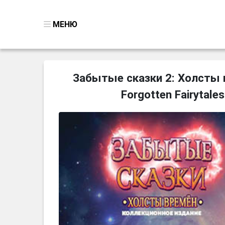
МЕНЮ
ВСЕ ИГРЫ
Забытые сказки 2: Холсты 
ПОИСК ПРЕДМЕТОВ
Forgotten Fairytale
ГОЛОВОЛОМКИ
БИЗНЕС
ТРИ-В-РЯД
СТРАТЕГИИ
СТРЕЛЯЛКИ
КВЕСТ
КАК СКАЧАТЬ
НОВОСТИ