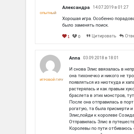
Александра
14.07.2019 в 01:27
ОПЫТНЫЙ
Хорошая игра. Особенно порадов
было заменять поиск.
Цитировать
Отв
1
0
Anna
03.09.2018 в 18:01
И снова Элис ввязалась в неп
она тихонечко и никого не тро
ИГРОВОЙ ГУРУ
появляться из ниоткуда и хапа
растерялась и как правым ху
браслета в этих монстров, тут
После она отправилась в порт
рогатую, та была присмерти и
Элис,пойди к королеве Созидани
Отправилась Элис в путешест
Королевы по пути отбиваюсь о