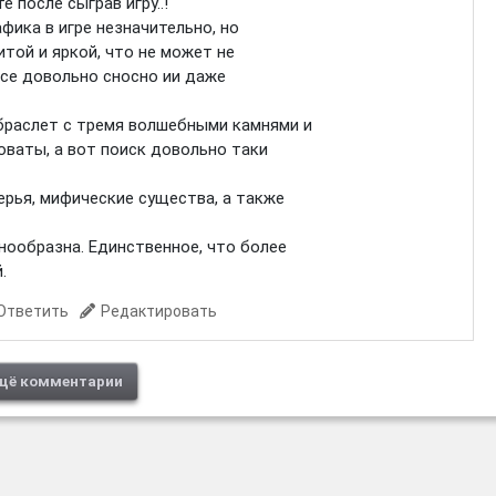
е после сыграв игру..!
афика в игре незначительно, но
итой и яркой, что не может не
все довольно сносно ии даже
 браслет с тремя волшебными камнями и
оваты, а вот поиск довольно таки
перья, мифические существа, а также
днообразна. Единственное, что более
.
Ответить
Редактировать
щё комментарии