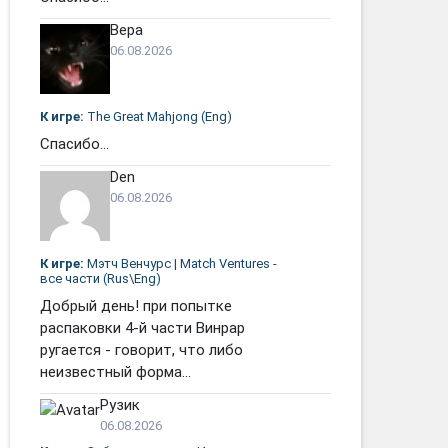
Вера
06.08.2026
К игре:
The Great Mahjong (Eng)
Спасибо...
Den
06.08.2026
К игре:
Мэтч Венчурс | Match Ventures -
все части (Rus\Eng)
Добрый день! при попытке
распаковки 4-й части Винрар
ругается - говорит, что либо
неизвестный форма...
Рузик
06.08.2026