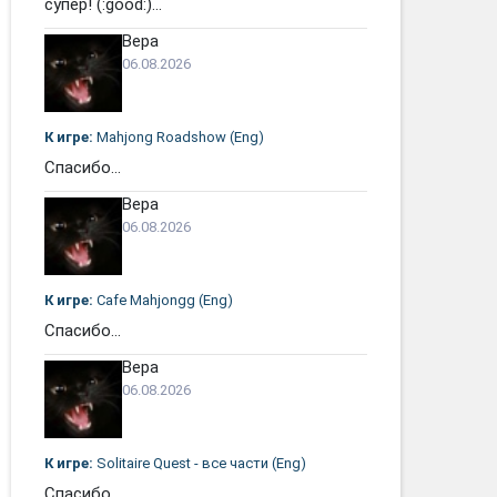
супер! (:good:)...
Вера
06.08.2026
К игре:
Mahjong Roadshow (Eng)
Спасибо...
Вера
06.08.2026
К игре:
Cafe Mahjongg (Eng)
Спасибо...
Вера
06.08.2026
К игре:
Solitaire Quest - все части (Eng)
Спасибо...