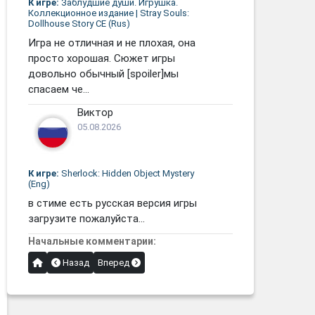
К игре:
Заблудшие души. Игрушка.
Коллекционное издание | Stray Souls:
Dollhouse Story CE (Rus)
Игра не отличная и не плохая, она
просто хорошая. Сюжет игры
довольно обычный [spoiler]мы
спасаем че...
Виктор
05.08.2026
К игре:
Sherlock: Hidden Object Mystery
(Eng)
в стиме есть русская версия игры
загрузите пожалуйста...
Начальные комментарии:
Назад
Вперед