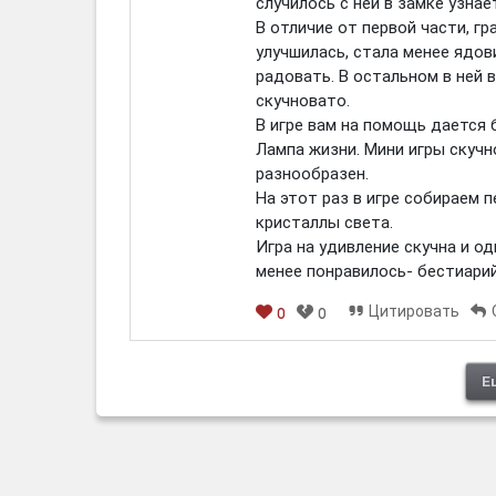
случилось с ней в замке узнает
В отличие от первой части, гр
улучшилась, стала менее ядов
радовать. В остальном в ней 
скучновато.
В игре вам на помощь дается
Лампа жизни. Мини игры скучн
разнообразен.
На этот раз в игре собираем 
кристаллы света.
Игра на удивление скучна и о
менее понравилось- бестиарий
Цитировать
0
0
[em]
[b]
[i]
[img]
[spoiler]
Е