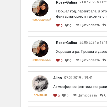
Rose-Galina
21.07.2025 в 11:2
Прошел год, переиграла. В это
фантасмагории, я такое не о
НЕПОБЕДИМЫЙ
Цитировать
0
0
Rose-Galina
26.05.2024 в 18:1
Хорошая игра. Прошла с удов
Цитировать
НЕПОБЕДИМЫЙ
0
0
Alina
07.09.2019 в 19:41
Атмосферное фентези, понрави
Цитировать
О
ОПЫТНЫЙ
0
0