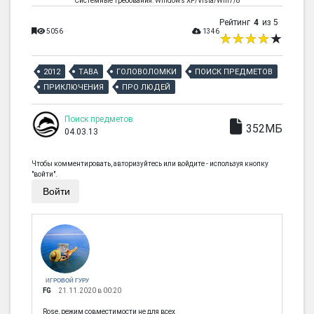
Системные требования: Windows XP/Vista/Win7/8
Рейтинг
4
из 5
5056
1346
2012
TABA
ГОЛОВОЛОМКИ
ПОИСК ПРЕДМЕТОВ
ПРИКЛЮЧЕНИЯ
ПРО ЛЮДЕЙ
Поиск предметов
352МБ
04.03.13
Чтобы комментировать, авторизуйтесь или войдите - используя кнопку
"войти".
Войти
ИГРОВОЙ ГУРУ
FG
21.11.2020 в 00:20
Rose, режим совместимости не для всех