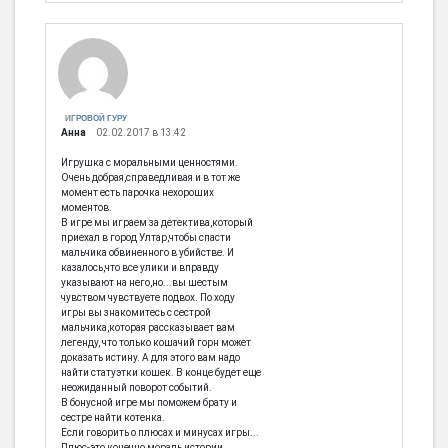
ИГРОВОЙ ГУРУ
Анна
02.02.2017 в 13:42
Игрушка с моральными ценностями.
Очень добрая,справедливая и в тот же
момент есть парочка нехороших
моментов.
В игре мы играем за детектива,который
приехал в город Ултар,чтобы спасти
мальчика обвиненного в убийстве. И
казалось,что все улики и вправду
указывают на него,но...вы шестым
чувством чувствуете подвох. По ходу
игры вы знакомитесь с сестрой
мальчика,которая рассказывает вам
легенду, что только кошачий горн может
доказать истину. А для этого вам надо
найти статуэтки кошек. В конце будет еще
неожиданный поворот событий.
В бонусной игре мы поможем брату и
сестре найти котенка.
Если говорить о плюсах и минусах игры...
Плюс-это конечно мораль истории.