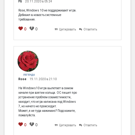
FG
20.11.2020 в 05:24
Rose, Windows 10 не поддерживает игра.
Добавил в новость системные
требования.
0
0
Цитировать
Ответить
ЛЕГЕНДА
Rose
19.11.2020 в 21:10
На Windows10 игра вылетает в самом
начале при взятии кольца. ОС пишет про
устранение проблем совместимости,
находит, что игра написана под Windows
7, но ничего не происходит.
Может, я не туда нажимаю? Подскажите,
пожалуйста.
0
0
Цитировать
Ответить