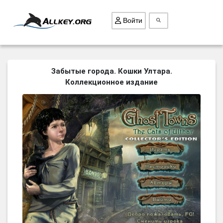
Войти
ВСЕ ИГРЫ
Забытые города. Кошки Ултара.
Коллекционное издание
ПОИСК ПРЕДМЕТОВ
ГОЛОВОЛОМКИ
БИЗНЕС
ТРИ-В-РЯД
СТРАТЕГИИ
СТРЕЛЯЛКИ
КВЕСТ
КАК СКАЧАТЬ
НОВОСТИ