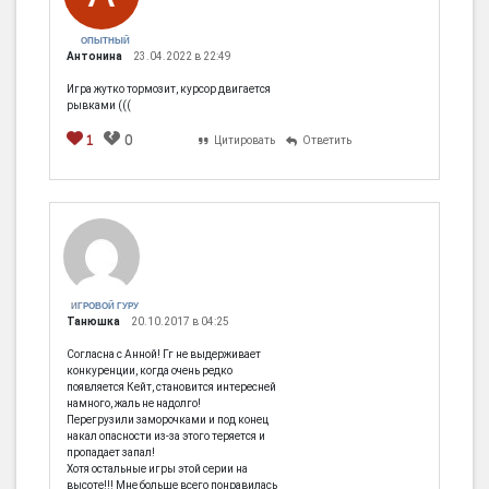
ОПЫТНЫЙ
Антонина
23.04.2022 в 22:49
Игра жутко тормозит, курсор двигается
рывками (((
1
0
Цитировать
Ответить
ИГРОВОЙ ГУРУ
Танюшка
20.10.2017 в 04:25
Согласна с Анной! Гг не выдерживает
конкуренции, когда очень редко
появляется Кейт, становится интересней
намного, жаль не надолго!
Перегрузили заморочками и под конец
накал опасности из-за этого теряется и
пропадает запал!
Хотя остальные игры этой серии на
высоте!!! Мне больше всего понравилась