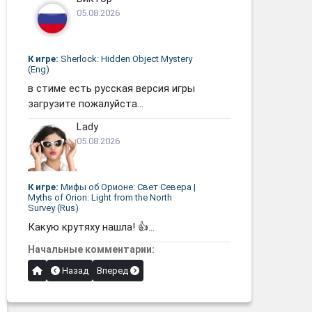
05.08.2026
К игре:
Sherlock: Hidden Object Mystery
(Eng)
в стиме есть русская версия игры
загрузите пожалуйста...
Lady
05.08.2026
К игре:
Мифы об Орионе: Свет Севера |
Myths of Orion: Light from the North
Survey (Rus)
Какую крутяху нашла! 👍...
Начальные комментарии:
Назад
Вперед