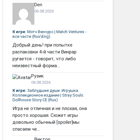
Den
06.08.2026
К игре:
Мэтч Венчурс | Match Ventures -
все части (Rus\Eng)
Добрый день! при попытке
распаковки 4-й части Винрар
ругается - говорит, что либо
неизвестный форма...
Рузик
06.08.2026
К игре:
Заблудшие души. Игрушка.
Коллекционное издание | Stray Souls:
Dollhouse Story CE (Rus)
Игра не отличная и не плохая, она
просто хорошая. Сюжет игры
довольно обычный [spoiler]мы
спасаем че...
Виктор