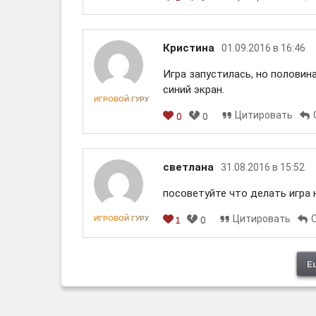
[em]
[b]
[i]
[img]
[spoiler]
Кристина
01.09.2016 в 16:46
Игра запустилась, но половин
синий экран.
ИГРОВОЙ ГУРУ
Цитировать
0
0
[em]
[b]
[i]
[img]
[spoiler]
светлана
31.08.2016 в 15:52
посоветуйте что делать игра 
Цитировать
ИГРОВОЙ ГУРУ
1
0
[em]
[b]
[i]
[img]
[spoiler]
Е