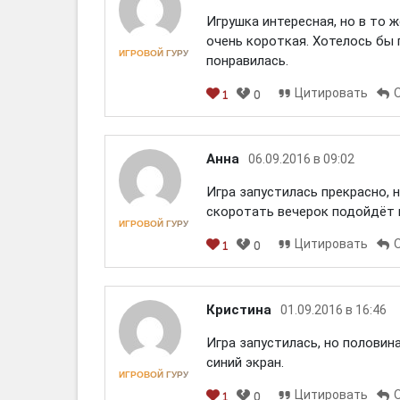
Игрушка интересная, но в то 
очень короткая. Хотелось бы
ИГРОВОЙ ГУРУ
понравилась.
Цитировать
1
0
[em]
[b]
[i]
[img]
[spoiler]
Анна
06.09.2016 в 09:02
Игра запустилась прекрасно, 
скоротать вечерок подойдёт н
ИГРОВОЙ ГУРУ
Цитировать
1
0
[em]
[b]
[i]
[img]
[spoiler]
Кристина
01.09.2016 в 16:46
Игра запустилась, но половин
синий экран.
ИГРОВОЙ ГУРУ
Цитировать
1
0