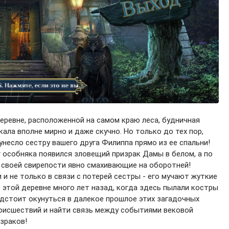
еревне, расположенной на самом краю леса, будничная
ла вполне мирно и даже скучно. Но только до тех пор,
 унесло сестру вашего друга Филиппа прямо из ее спальни!
г особняка появился зловещий призрак Дамы в белом, а по
о своей свирепости явно смахивающие на оборотней!
и не только в связи с потерей сестры - его мучают жуткие
этой деревне много лет назад, когда здесь пылали костры
едстоит окунуться в далекое прошлое этих загадочных
роисшествий и найти связь между событиями вековой
зраков!