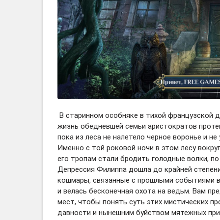
В старинном особняке в тихой французской д
жизнь обедневшей семьи аристократов протека
пока из леса не налетело черное воронье и не
Именно с той роковой ночи в этом лесу вокру
его тропам стали бродить голодные волки, п
Депрессия Филиппа дошла до крайней степени 
кошмары, связанные с прошлыми событиями в 
и велась бесконечная охота на ведьм. Вам пр
мест, чтобы понять суть этих мистических п
давности и нынешним буйством мятежных при