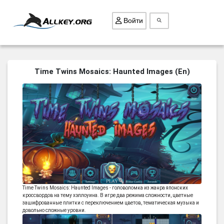
Войти
ВСЕ ИГРЫ
Time Twins Mosaics: Haunted Images (En)
ПОИСК ПРЕДМЕТОВ
ГОЛОВОЛОМКИ
БИЗНЕС
ТРИ-В-РЯД
СТРАТЕГИИ
СТРЕЛЯЛКИ
КВЕСТ
Time Twins Mosaics: Haunted Images - головоломка из жанра японских
кроссвордов на тему хэллоуина. В игре два режима сложности, цветные
КАК СКАЧАТЬ
зашифрованные плитки с переключением цветов, тематическая музыка и
довольно сложные уровни.
НОВОСТИ