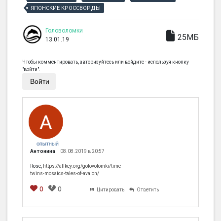
ЯПОНСКИЕ КРОССВОРДЫ
Головоломки
25МБ
13.01.19
Чтобы комментировать, авторизуйтесь или войдите - используя кнопку
"войти".
Войти
ОПЫТНЫЙ
Антонина
08.08.2019 в 20:57
Rose,
https://allkey.org/golovolomki/time-
twins-mosaics-tales-of-avalon/
0
0
Цитировать
Ответить