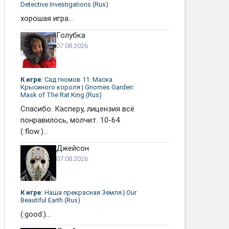
Detective Investigations (Rus)
хорошая игра...
Голубка
07.08.2026
К игре:
Сад гномов 11: Маска
Крысиного короля | Gnomes Garden:
Mask of The Rat King (Rus)
Спасибо. Касперу, лицензия всё
понравилось, молчит. 10-64
(:flow:)...
Джейсон
07.08.2026
К игре:
Наша прекрасная Земля | Our
Beautiful Earth (Rus)
(:good:)...