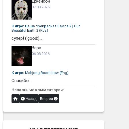
Джейсон
07.08.2026
К игре:
Наша прекрасная Земля 2 | Our
Beautiful Earth 2 (Rus)
супер! (:good:)...
Вера
06.08.2026
К игре:
Mahjong Roadshow (Eng)
Спасибо...
Начальные комментарии:
Назад
Вперед