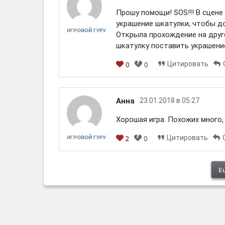
Прошу помощи! SOS!!! В сцене 
украшение шкатулки, чтобы до
ИГРОВОЙ ГУРУ
Открыла прохождение на друг
шкатулку поставить украшение.
Цитировать
0
0
[em]
[b]
[i]
[img]
[spoiler]
Анна
23.01.2018 в 05:27
Хорошая игра. Похожих много, 
Цитировать
ИГРОВОЙ ГУРУ
2
0
[em]
[b]
[i]
[img]
[spoiler]
Е