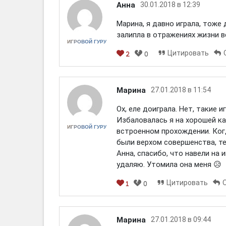
Анна
30.01.2018 в 12:39
Марина, я давно играла, тоже 
залипла в отражениях жизни в
ИГРОВОЙ ГУРУ
Цитировать
2
0
[em]
[b]
[i]
[img]
[spoiler]
Марина
27.01.2018 в 11:54
Ох, еле доиграла. Нет, такие 
Избаловалась я на хорошей ка
ИГРОВОЙ ГУРУ
встроенном прохождении. Ког
были верхом совершенства, те
Анна, спасибо, что навели на и
удаляю. Утомила она меня 😥
Цитировать
1
0
[em]
[b]
[i]
[img]
[spoiler]
Марина
27.01.2018 в 09:44