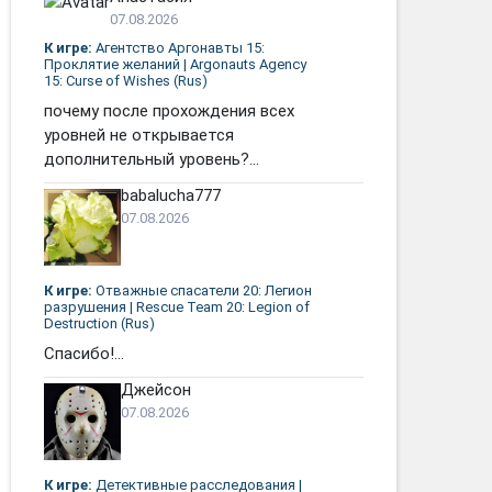
07.08.2026
К игре:
Агентство Аргонавты 15:
Проклятие желаний | Argonauts Agency
15: Curse of Wishes (Rus)
почему после прохождения всех
уровней не открывается
дополнительный уровень?...
babalucha777
07.08.2026
К игре:
Отважные спасатели 20: Легион
разрушения | Rescue Team 20: Legion of
Destruction (Rus)
Спасибо!...
Джейсон
07.08.2026
К игре:
Детективные расследования |