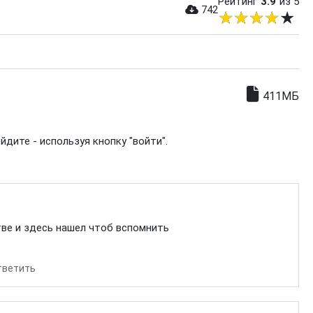
Рейтинг
3.9
из 5
742
411МБ
дите - используя кнопку "войти".
тве и здесь нашел чтоб вспомнить
тветить