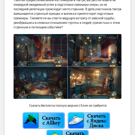
Работая профессиональным костюмером в театре, вы рассчитывали на
очередной ожидаемый успех в подготовке премьеры оперы, но на
последней репетиции происходит нечто странное. В дела участников театра
вмешивается странный призрак и всячески препятствует подготовке
премьеры. Сможете ли вы спасти ведущую актрису от ужасной судьбы,
разобравшись в сложных отношениях труппы и людей, причастных к этим
странным и пугающим событиям?
Скачать бесплатно полную версию | Ключ не требуется