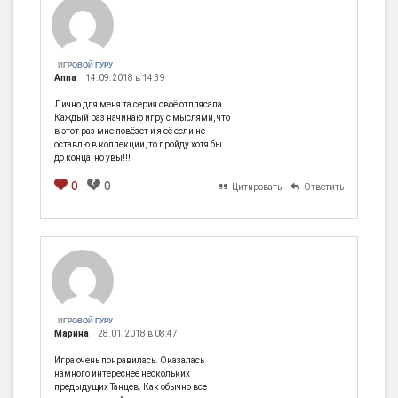
ИГРОВОЙ ГУРУ
Anna
14.09.2018 в 14:39
Лично для меня та серия своё отплясала.
Каждый раз начинаю игру с мыслями, что
в этот раз мне повёзет и я её если не
оставлю в коллекции, то пройду хотя бы
до конца, но увы!!!
0
0
Цитировать
Ответить
[em]
[b]
[i]
[img]
[spoiler]
ИГРОВОЙ ГУРУ
Марина
28.01.2018 в 08:47
Игра очень понравилась. Оказалась
намного интереснее нескольких
предыдущих Танцев. Как обычно все