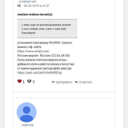
ИГРОВОЙ ГУРУ
FG
06.06.2019 в 23:07
madam.malexa писал(а):
у меня игра не распаковывается,может
у кого нибудь есть ключ к игре,буду
благодарна
установите программу WinRAR. Скачать
можно с оф. сайта:
https://www.rarlab.com/
Русская версия - Russian (32 bit, 64 bit)
Если скачали платную версию игры -
добавьте ключ в реестр скачав и запустив
от имени администратора файл реестра
https://yadi.sk/d/ehYrXvKlWR5Yig
1
0
Цитировать
Ответить
НОВИЧОК