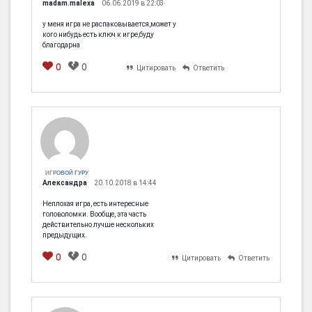
madam.malexa
06.06.2019 в 22:03
у меня игра не распаковывается,может у
кого нибудь есть ключ к игре,буду
благодарна
0
0
Цитировать
Ответить
ИГРОВОЙ ГУРУ
Александра
20.10.2018 в 14:44
Неплохая игра, есть интересные
головоломки. Вообще, эта часть
действительно лучше нескольких
предыдущих.
0
0
Цитировать
Ответить
[em]
[b]
[i]
[img]
[spoiler]