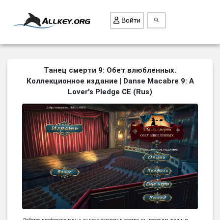
Войти
ВСЕ ИГРЫ
Танец смерти 9: Обет влюбленных.
Коллекционное издание | Danse Macabre 9: A
ПОИСК ПРЕДМЕТОВ
Lover's Pledge CE (Rus)
ГОЛОВОЛОМКИ
БИЗНЕС
ТРИ-В-РЯД
СТРАТЕГИИ
СТРЕЛЯЛКИ
КВЕСТ
КАК СКАЧАТЬ
НОВОСТИ