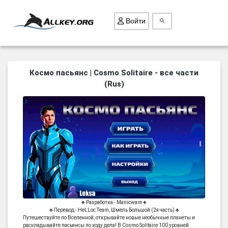
Войти
ВСЕ ИГРЫ
Космо пасьянс | Cosmo Solitaire - все части
(Rus)
ПОИСК ПРЕДМЕТОВ
ГОЛОВОЛОМКИ
БИЗНЕС
ТРИ-В-РЯД
СТРАТЕГИИ
СТРЕЛЯЛКИ
КВЕСТ
♣ Разработка - Manicware ♣
КАК СКАЧАТЬ
♣ Перевод - HeLLoc Team, Шмель Большой (2я часть) ♣
Путешествуйте по Вселенной, открывайте новые необычные планеты и
НОВОСТИ
раскладывайте пасьянсы по ходу дела! В Cosmo Solitaire 100 уровней