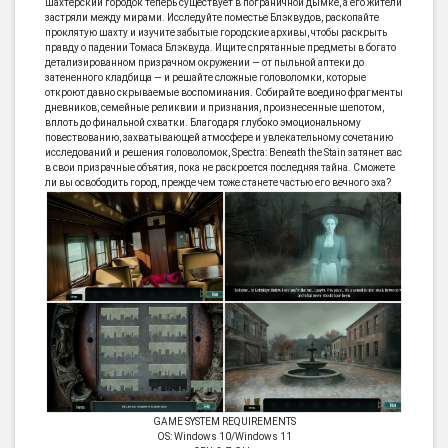
шахтерский городок теперь существует в пограничной дымке, а его жители
застряли между мирами. Исследуйте поместье Блэквудов, раскопайте
проклятую шахту и изучите забытые городские архивы, чтобы раскрыть
правду о падении Томаса Блэквуда. Ищите спрятанные предметы в богато
детализированном призрачном окружении — от пыльной аптеки до
затененного кладбища — и решайте сложные головоломки, которые
откроют давно скрываемые воспоминания. Собирайте воедино фрагменты
дневников, семейные реликвии и признания, произнесенные шепотом,
вплоть до финальной схватки. Благодаря глубоко эмоциональному
повествованию, захватывающей атмосфере и увлекательному сочетанию
исследований и решения головоломок, Spectra: Beneath the Stain затянет вас
в свои призрачные объятия, пока не раскроется последняя тайна. Сможете
ли вы освободить город, прежде чем тоже станете частью его вечного эха?
GAME SYSTEM REQUIREMENTS
OS: Windows 10/Windows 11