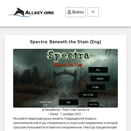
Войти
ВСЕ ИГРЫ
Spectra: Beneath the Stain (Eng)
ПОИСК ПРЕДМЕТОВ
ГОЛОВОЛОМКИ
БИЗНЕС
ТРИ-В-РЯД
СТРАТЕГИИ
СТРЕЛЯЛКИ
КВЕСТ
♣ Разработка - Pixel Crate Games ♣
• Релиз - 7 октября 2025 •
КАК СКАЧАТЬ
Раскройте леденящие душу секреты Голдриджской лощины,
приключенческой игры-головоломки со скрытыми предметами, в которой
НОВОСТИ
прошлое отказывается оставаться похороненным. Некогда процветающий