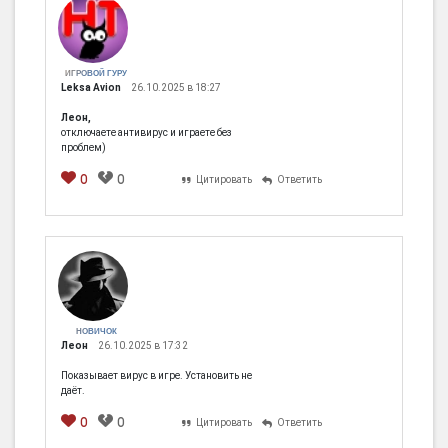
ИГРОВОЙ ГУРУ
Leksa Avion
26.10.2025 в 18:27
Леон,
отключаете антивирус и играете без
проблем)
0
0
Цитировать
Ответить
НОВИЧОК
Леон
26.10.2025 в 17:32
Показывает вирус в игре. Установить не
даёт.
0
0
Цитировать
Ответить