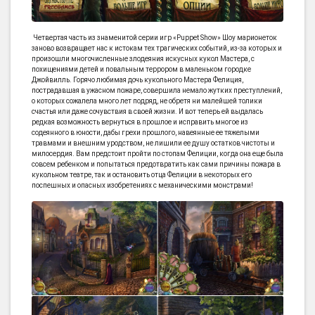
Четвертая часть из знаменитой серии игр «Puppet Show» Шоу марионеток
заново возвращает нас к истокам тех трагических событий, из-за которых и
произошли многочисленные злодеяния искусных кукол Мастера, с
похищениями детей и повальным террором в маленьком городке
Джойвилль. Горячо любимая дочь кукольного Мастера Фелиция,
пострадавшая в ужасном пожаре, совершила немало жутких преступлений,
о которых сожалела много лет подряд, не обретя ни малейшей толики
счастья или даже сочувствия в своей жизни. И вот теперь ей выдалась
редкая возможность вернуться в прошлое и исправить многое из
содеянного в юности, дабы грехи прошлого, навеянные ее тяжелыми
травмами и внешним уродством, не лишили ее душу остатков чистоты и
милосердия. Вам предстоит пройти по стопам Фелиции, когда она еще была
совсем ребенком и попытаться предотвратить как сами причины пожара в
кукольном театре, так и остановить отца Фелиции в некоторых его
поспешных и опасных изобретениях с механическими монстрами!