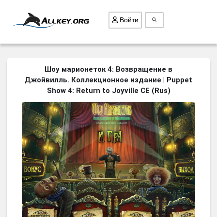
Войти
ВСЕ ИГРЫ
Шоу марионеток 4: Возвращение в
Джойвилль. Коллекционное издание | Puppet
ПОИСК ПРЕДМЕТОВ
Show 4: Return to Joyville CE (Rus)
ГОЛОВОЛОМКИ
БИЗНЕС
ТРИ-В-РЯД
СТРАТЕГИИ
СТРЕЛЯЛКИ
КВЕСТ
КАК СКАЧАТЬ
НОВОСТИ