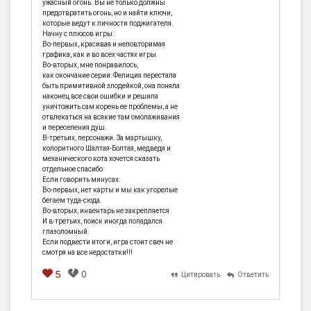
ужасный огонь. Вы не только должны
предотвратить огонь, но и найти ключи,
которые ведут к личности поджигателя.
Начну с плюсов игры:
Во-первых, красивая и неповторимая
графика, как и во всех частях игры.
Во-вторых, мне понравилось,
как окончание серии: Фелиция перестала
быть примитивной злодейкой, она поняла
наконец все свои ошибки и решила
уничтожить сам корень ее проблемы, а не
отвлекаться на всякие там омолаживания
и переселения душ.
В-третьих, персонажи. За мартышку,
колоритного Шалтая-Болтая, медведя и
механического кота хочется сказать
отдельное спасибо.
Если говорить минусах:
Во-первых, нет карты и мы как угорелые
бегаем туда-сюда.
Во-вторых, инвентарь не закрепляется
И в-третьих, поиск иногда попадался
глазоломный.
Если подвести итоги, игра стоит свеч не
смотря на все недостатки!!!
5
0
Цитировать
Ответить
[em]
[b]
[i]
[img]
[spoiler]