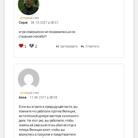
ИГРОВОЙ ГУРУ
Серж
04.10.2021 в 08:57
игра совершенно не понравилась,но за
старание спасибо!!!
1
2
Цитировать
Ответить
ИГРОВОЙ ГУРУ
Anna
11.04.2017 в 08:38
Если вы играли в предыдущее части, вы
помните что работали против Фелиции,
мстительной дочери мастера кукольного
дела. На этот раз, вы работаете, чтобы
помочь ей ужасный огонь убил ее отца и
теперь Фелиция хочет, чтобы вы
вернулись в прошлое и предотвратили