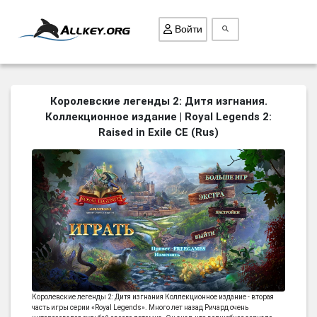
Войти
ВСЕ ИГРЫ
Королевские легенды 2: Дитя изгнания.
Коллекционное издание | Royal Legends 2:
ПОИСК ПРЕДМЕТОВ
Raised in Exile CE (Rus)
ГОЛОВОЛОМКИ
БИЗНЕС
ТРИ-В-РЯД
СТРАТЕГИИ
СТРЕЛЯЛКИ
КВЕСТ
КАК СКАЧАТЬ
Королевские легенды 2: Дитя изгнания Коллекционное издание - вторая
НОВОСТИ
часть игры серии «Royal Legends». Много лет назад Ричард очень