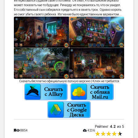
интересовался судьбой своего потомка. Он знал, что волшебное зеркало
может показать чье-то будущее. Ричарду не понравилось то, что он увидел.
Его собственный сын собирался предать его и занять трон. Однако король
не смог убить своего ребенка. Изгнание было единственным вариантом...
Скачать бесплатно официальную полную версию | Ключ не требуется
Рейтинг
4.2
из 5
8854
4236