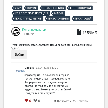
2022
DOMINI
ROYAL LEGENDS
ГОЛОВОЛОМКИ
КОРОЛЕВСКИЕ ЛЕГЕНДЫ
МАГИЯ
ПОИСК ПРЕДМЕТОВ
ПРИКЛЮЧЕНИЯ
ПРО ЛЮДЕЙ
Поиск предметов
1359МБ
11.06.22
Чтобы комментировать, авторизуйтесь или войдите - используя кнопку
"войти".
Войти
Оксана
22.04.2026 в 17:20
НОВИЧОК
Здравствуйте. Очень хорошая игрушка,
только не могу открыть сейф в комнате
Андриуса - листок с кодом почему-то
пропал - не упал ко мне в инвентарь, а
куда-то мимо. Может у кого-то так было?
Что делали в этом случае?
0
0
Цитировать
Ответить