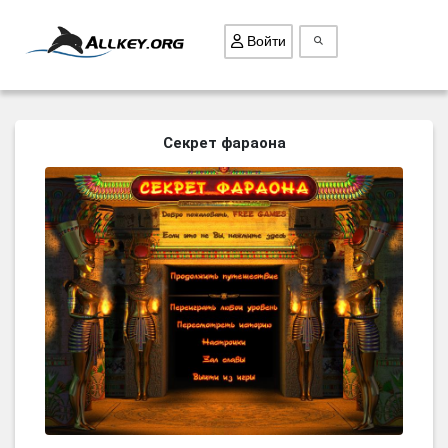
Войти
ВСЕ ИГРЫ
Секрет фараона
ПОИСК ПРЕДМЕТОВ
ГОЛОВОЛОМКИ
БИЗНЕС
ТРИ-В-РЯД
СТРАТЕГИИ
СТРЕЛЯЛКИ
КВЕСТ
КАК СКАЧАТЬ
НОВОСТИ