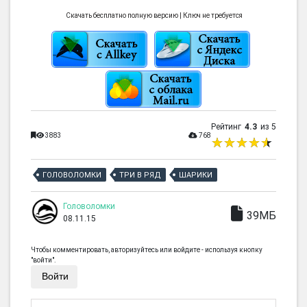
Скачать бесплатно полную версию | Ключ не требуется
Рейтинг
4.3
из 5
3883
768
ГОЛОВОЛОМКИ
ТРИ В РЯД
ШАРИКИ
Головоломки
39МБ
08.11.15
Чтобы комментировать, авторизуйтесь или войдите - используя кнопку
"войти".
Войти