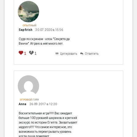
ОПЫТНЫЙ
Sapfirish
30.07.2020 в 15:56
Судя по скринам - клон "Секрета да
Винчи". Играю в неё много лет.
1
1
Цитировать
Ответить
ИГРОВОЙ ГУРУ
Anna
26.09.2017 в 12:20
Восхитительная игра!!!!! Вас ожидает
больше 100 уровней шариков и краткий
экскурс по истории Египта. Захватывает
надолго!!!! Что самое интересное, это
возможность переигрывать уровень
когда душа пожелает.