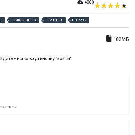
4868
ИЕ
ПРИКЛЮЧЕНИЯ
ТРИ В РЯД
ШАРИКИ
102МБ
дите - используя кнопку "войти".
тветить