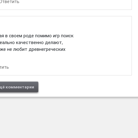
Ответить
ая в своем роде помимо игр поиск
реально качественно делают,
о же не любит древнегреческих
тить
щё комментарии