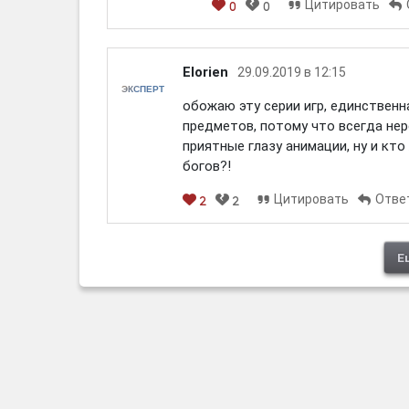
Цитировать
0
0
Elorien
29.09.2019 в 12:15
ЭКСПЕРТ
обожаю эту серии игр, единственн
предметов, потому что всегда не
приятные глазу анимации, ну и кт
богов?!
Цитировать
Отве
2
2
Е