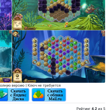
олную версию | Ключ не требуется
Рейтинг
4.2
из 5