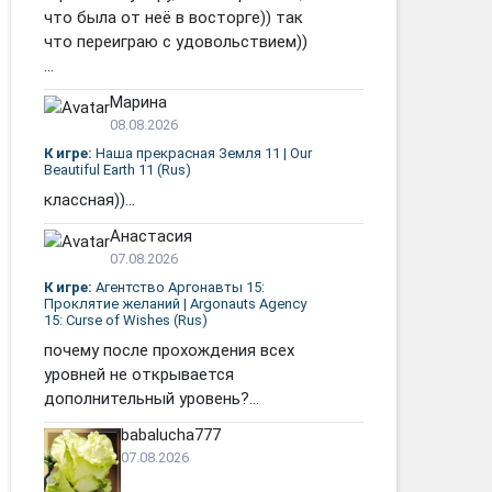
что была от неё в восторге)) так
что переиграю с удовольствием))
...
Марина
08.08.2026
К игре:
Наша прекрасная Земля 11 | Our
Beautiful Earth 11 (Rus)
классная))...
Анастасия
07.08.2026
К игре:
Агентство Аргонавты 15:
Проклятие желаний | Argonauts Agency
15: Curse of Wishes (Rus)
почему после прохождения всех
уровней не открывается
дополнительный уровень?...
babalucha777
07.08.2026