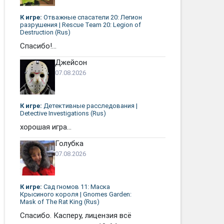
К игре:
Отважные спасатели 20: Легион
разрушения | Rescue Team 20: Legion of
Destruction (Rus)
Спасибо!...
Джейсон
07.08.2026
К игре:
Детективные расследования |
Detective Investigations (Rus)
хорошая игра...
Голубка
07.08.2026
К игре:
Сад гномов 11: Маска
Крысиного короля | Gnomes Garden:
Mask of The Rat King (Rus)
Спасибо. Касперу, лицензия всё