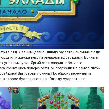
ра три в ряд. Давным-давно Элладу заселяли сильные люди,
 гордыня и жажда власти овладели их сердцами. Войны и
ах уже неминуем... Яркий свет озарил небо, и его
гка коснувшись поверхности, он погрузился в самую глубь
в Посейдона! Вы готовы помочь Посейдону переменить
о, которое будет наполнять Элладу мудростью и