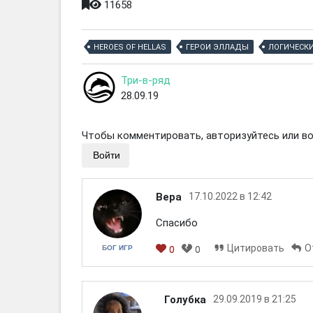
11658
HEROES OF HELLAS
ГЕРОИ ЭЛЛАДЫ
ЛОГИЧЕСК
Три-в-ряд
28.09.19
Чтобы комментировать, авторизуйтесь или вой
Войти
Вера
17.10.2022 в 12:42
Спасибо
Цитировать
О
БОГ ИГР
0
0
Голубка
29.09.2019 в 21:25