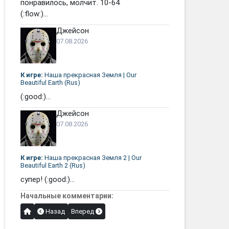
понравилось, молчит. 10-64
(:flow:)...
Джейсон
07.08.2026
К игре:
Наша прекрасная Земля | Our
Beautiful Earth (Rus)
(:good:)...
Джейсон
07.08.2026
К игре:
Наша прекрасная Земля 2 | Our
Beautiful Earth 2 (Rus)
супер! (:good:)...
Начальные комментарии:
Назад
Вперед