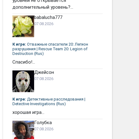
уровней не открывается
дополнительный уровень?...
babalucha777
07.08.2026
К игре:
Отважные спасатели 20: Легион
разрушения | Rescue Team 20: Legion of
Destruction (Rus)
Спасибо!...
Джейсон
07.08.2026
К игре:
Детективные расследования |
Detective Investigations (Rus)
хорошая игра...
Голубка
07.08.2026