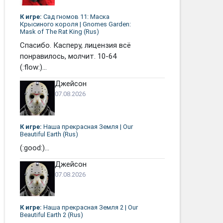
К игре:
Сад гномов 11: Маска
Крысиного короля | Gnomes Garden:
Mask of The Rat King (Rus)
Спасибо. Касперу, лицензия всё
понравилось, молчит. 10-64
(:flow:)...
Джейсон
07.08.2026
К игре:
Наша прекрасная Земля | Our
Beautiful Earth (Rus)
(:good:)...
Джейсон
07.08.2026
К игре:
Наша прекрасная Земля 2 | Our
Beautiful Earth 2 (Rus)