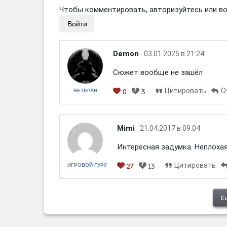
Чтобы комментировать, авторизуйтесь или вой
Войти
Demon
03.01.2025 в 21:24
Сюжет вообще не зашёл
Цитировать
О
ВЕТЕРАН
0
3
Мimi
21.04.2017 в 09:04
Интересная задумка. Неплохая 
Цитировать
ИГРОВОЙ ГУРУ
27
13
[em]
[b]
[i]
[img]
[spoiler]
Е