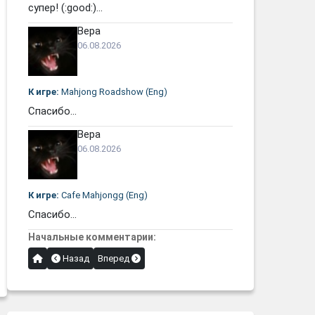
супер! (:good:)...
Вера
06.08.2026
К игре:
Mahjong Roadshow (Eng)
Спасибо...
Вера
06.08.2026
К игре:
Cafe Mahjongg (Eng)
Спасибо...
Начальные комментарии:
Назад
Вперед