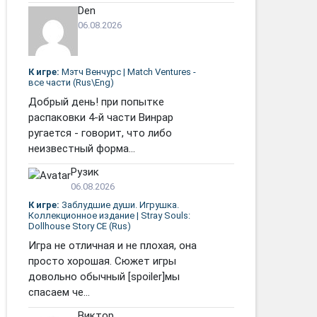
Den
06.08.2026
К игре:
Мэтч Венчурс | Match Ventures -
все части (Rus\Eng)
Добрый день! при попытке
распаковки 4-й части Винрар
ругается - говорит, что либо
неизвестный форма...
Рузик
06.08.2026
К игре:
Заблудшие души. Игрушка.
Коллекционное издание | Stray Souls:
Dollhouse Story CE (Rus)
Игра не отличная и не плохая, она
просто хорошая. Сюжет игры
довольно обычный [spoiler]мы
спасаем че...
Виктор