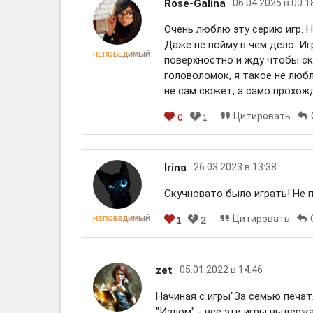
Rose-Galina
06.04.2025 в 00:1
Очень люблю эту серию игр. Но
Даже не пойму в чём дело. Иг
НЕПОБЕДИМЫЙ
поверхностно и жду чтобы ск
головоломок, я такое не люб
не сам сюжет, а само прохожд
Цитировать
0
1
Irina
26.03.2023 в 13:38
Скучновато было играть! Не п
Цитировать
НЕПОБЕДИМЫЙ
1
2
zet
05.01.2022 в 14:46
Начиная с игры"За семью печат
"Излом" - все эти игры выдерж