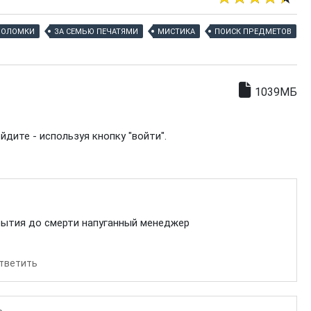
ВОЛОМКИ
ЗА СЕМЬЮ ПЕЧАТЯМИ
МИСТИКА
ПОИСК ПРЕДМЕТОВ
1039МБ
дите - используя кнопку "войти".
ытия до смерти напуганный менеджер
тветить