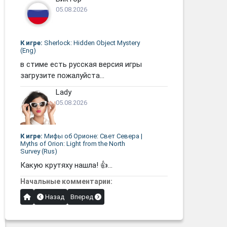
05.08.2026
К игре:
Sherlock: Hidden Object Mystery
(Eng)
в стиме есть русская версия игры
загрузите пожалуйста...
Lady
05.08.2026
К игре:
Мифы об Орионе: Свет Севера |
Myths of Orion: Light from the North
Survey (Rus)
Какую крутяху нашла! 👍...
Начальные комментарии:
Назад
Вперед