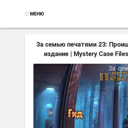
МЕНЮ
ВСЕ ИГРЫ
За семью печатями 23: Прои
ПОИСК ПРЕДМЕТОВ
издание | Mystery Case Files
ГОЛОВОЛОМКИ
БИЗНЕС
ТРИ-В-РЯД
СТРАТЕГИИ
СТРЕЛЯЛКИ
КВЕСТ
КАК СКАЧАТЬ
НОВОСТИ