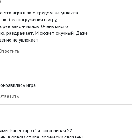
8
 эта игра шла с трудом, не увлекла.
раю без погружения в игру,
орее закончилась. Очень много
лю, раздражает. И сюжет скучный. Даже
ение не увлекает.
Ответить
онравилась игра.
Ответить
ями: Равенхарст" и заканчивая 22
аны в одном стиле, логически связаны