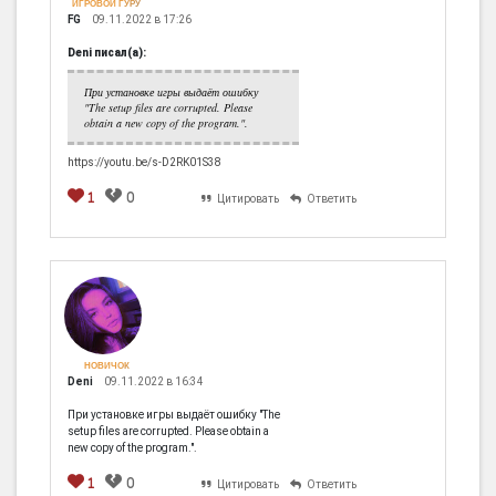
ИГРОВОЙ ГУРУ
FG
09.11.2022 в 17:26
Deni писал(а):
При установке игры выдаёт ошибку
"The setup files are corrupted. Please
obtain a new copy of the program.".
https://youtu.be/s-D2RK01S38
1
0
Цитировать
Ответить
НОВИЧОК
Deni
09.11.2022 в 16:34
При установке игры выдаёт ошибку "The
setup files are corrupted. Please obtain a
new copy of the program.".
1
0
Цитировать
Ответить