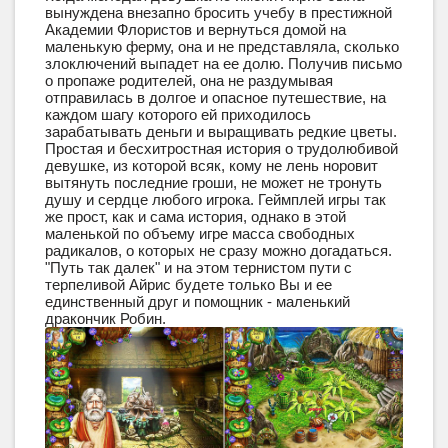
вынуждена внезапно бросить учебу в престижной
Академии Флористов и вернуться домой на
маленькую ферму, она и не представляла, сколько
злоключений выпадет на ее долю. Получив письмо
о пропаже родителей, она не раздумывая
отправилась в долгое и опасное путешествие, на
каждом шагу которого ей приходилось
зарабатывать деньги и выращивать редкие цветы.
Простая и бесхитростная история о трудолюбивой
девушке, из которой всяк, кому не лень норовит
вытянуть последние гроши, не может не тронуть
душу и сердце любого игрока. Геймплей игры так
же прост, как и сама история, однако в этой
маленькой по объему игре масса свободных
радикалов, о которых не сразу можно догадаться.
"Путь так далек" и на этом тернистом пути с
терпеливой Айрис будете только Вы и ее
единственный друг и помощник - маленький
дракончик Робин.