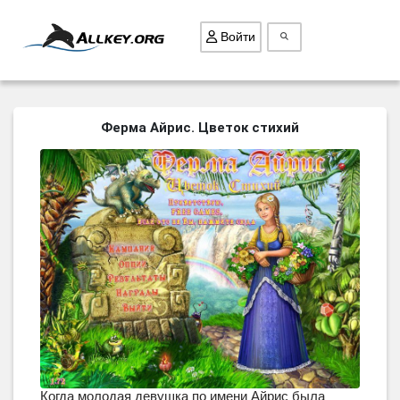
Войти
ВСЕ ИГРЫ
Ферма Айрис. Цветок стихий
ПОИСК ПРЕДМЕТОВ
ГОЛОВОЛОМКИ
БИЗНЕС
ТРИ-В-РЯД
СТРАТЕГИИ
СТРЕЛЯЛКИ
КВЕСТ
КАК СКАЧАТЬ
НОВОСТИ
Когда молодая девушка по имени Айрис была