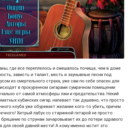
аны, где все переплелось и смешалось почище, чем в доме
ность, зависть и талант, месть и заунывные песни под
усом из смертельного страха, уже сам по себе опасен для
оисходят в прокуренном сигарами сумрачном помещении
начально от самой атмосферы лжи и предательства. Некий
матных кубинских сигар, напевает так душевно, что просто
очного клуба уже обуревает желание кого-то убить, причем
речного! Хитрый лабух со старинной гитарой не просто
 бряцание по струнам зачаровывает их до потери здравого
я для своей давней мести! А кому именно мстит это