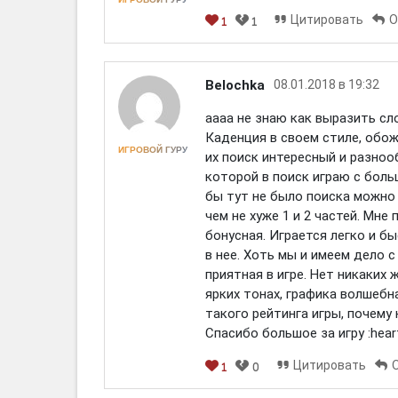
Цитировать
О
1
1
[em]
[b]
[i]
[img]
[spoiler]
Belochka
08.01.2018 в 19:32
аааа не знаю как выразить сл
Каденция в своем стиле, обож
ИГРОВОЙ ГУРУ
их поиск интересный и разноо
которой в поиск играю с боль
бы тут не было поиска можно 
чем не хуже 1 и 2 частей. Мне
бонусная. Играется легко и бы
в нее. Хоть мы и имеем дело с
приятная в игре. Нет никаких 
ярких тонах, графика волшебна
такого рейтинга игры, почему н
Спасибо большое за игру :heart
Цитировать
1
0
[em]
[b]
[i]
[img]
[spoiler]