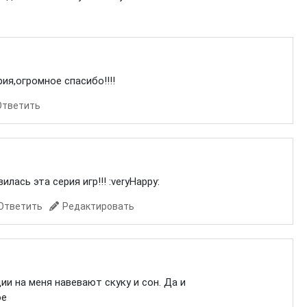
рия,огромное спасибо!!!!
Ответить
лась эта серия игр!!! :veryHappy:
Ответить
Редактировать
ии на меня навевают скуку и сон. Да и
ое