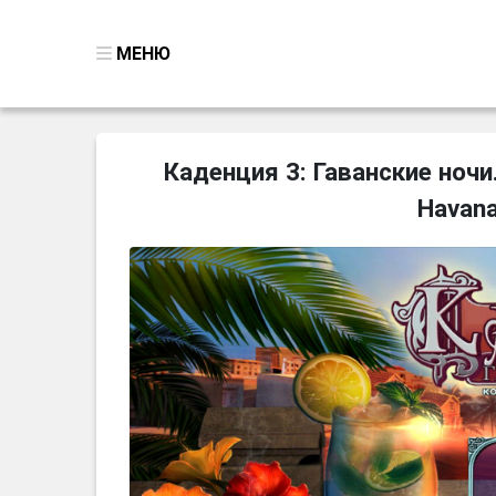
МЕНЮ
ВСЕ ИГРЫ
Каденция 3: Гаванские ночи
ПОИСК ПРЕДМЕТОВ
Havana
ГОЛОВОЛОМКИ
БИЗНЕС
ТРИ-В-РЯД
СТРАТЕГИИ
СТРЕЛЯЛКИ
КВЕСТ
КАК СКАЧАТЬ
НОВОСТИ