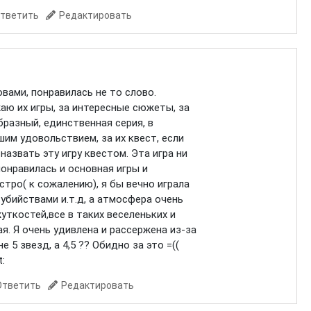
тветить
Редактировать
овами, понравилась не то слово.
аю их игры, за интересные сюжеты, за
бразный, единственная серия, в
шим удовольствием, за их квест, если
назвать эту игру квестом. Эта игра ни
 понравилась и основная игры и
стро( к сожалению), я бы вечно играла
 убийствами и.т.д, а атмосфера очень
жуткостей,все в таких веселеньких и
я. Я очень удивлена и рассержена из-за
е 5 звезд, а 4,5 ?? Обидно за это =((
:
Ответить
Редактировать