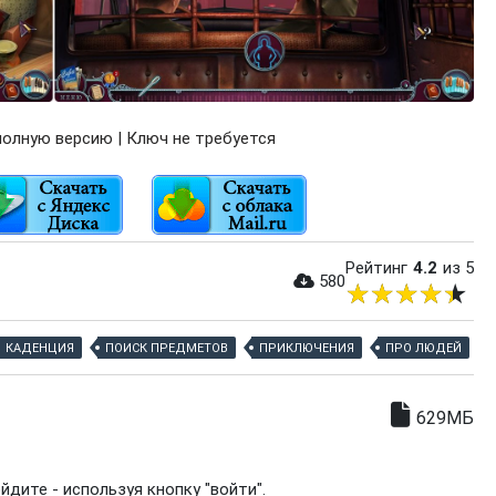
олную версию | Ключ не требуется
Рейтинг
4.2
из 5
580
КАДЕНЦИЯ
ПОИСК ПРЕДМЕТОВ
ПРИКЛЮЧЕНИЯ
ПРО ЛЮДЕЙ
629МБ
дите - используя кнопку "войти".