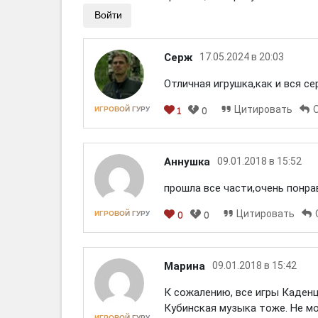
Войти
Серж
17.05.2024 в 20:03
Отличная игрушка,как и вся се
Цитировать
ИГРОВОЙ ГУРУ
1
0
Аннушка
09.01.2018 в 15:52
прошла все части,очень понрави
Цитировать
ИГРОВОЙ ГУРУ
0
0
[em]
[b]
[i]
[img]
[spoiler]
Марина
09.01.2018 в 15:42
К сожалению, все игры Каденц
Кубинская музыка тоже. Не м
ИГРОВОЙ ГУРУ