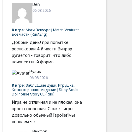
Den
06.08.2026
К игре:
Мэтч Венчурс | Match Ventures -
все части (Rus\Eng)
Добрый день! при попытке
распаковки 4-й части Винрар
ругается - говорит, что либо
неизвестный форма...
Рузик
06.08.2026
К игре:
Заблудшие души. Игрушка.
Коллекционное издание | Stray Souls:
Dollhouse Story CE (Rus)
Игра не отличная и не плохая, она
просто хорошая. Сюжет игры
довольно обычный [spoiler]мы
спасаем че...
Виктор