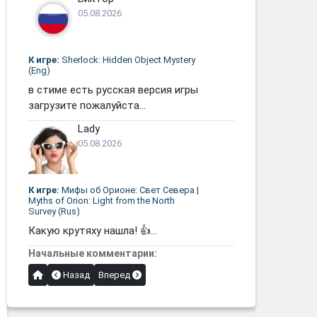
05.08.2026
К игре:
Sherlock: Hidden Object Mystery
(Eng)
в стиме есть русская версия игры
загрузите пожалуйста...
Lady
05.08.2026
К игре:
Мифы об Орионе: Свет Севера |
Myths of Orion: Light from the North
Survey (Rus)
Какую крутяху нашла! 👍...
Начальные комментарии:
Назад
Вперед