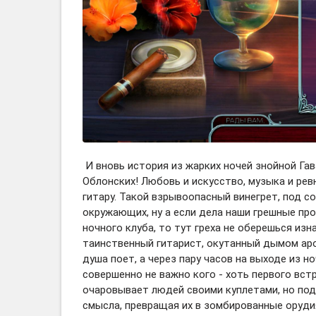
И вновь история из жарких ночей знойной Гав
Облонских! Любовь и искусство, музыка и рев
гитару. Такой взрывоопасный винегрет, под со
окружающих, ну а если дела наши грешные пр
ночного клуба, то тут греха не оберешься из
таинственный гитарист, окутанный дымом аро
душа поет, а через пару часов на выходе из н
совершенно не важно кого - хоть первого вст
очаровывает людей своими куплетами, но под
смысла, превращая их в зомбированные оруди