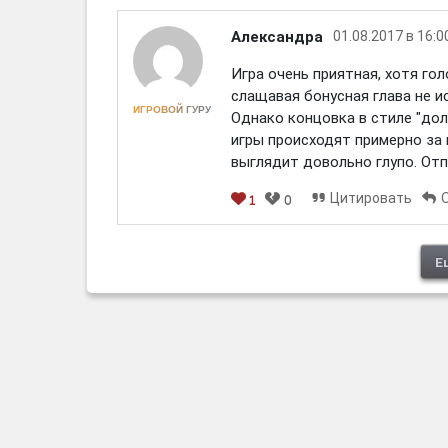
Александра
01.08.2017 в 16:0
Игра очень приятная, хотя го
слащавая бонусная глава не и
ИГРОВОЙ ГУРУ
Однако концовка в стиле "дол
игры происходят примерно за 
выглядит довольно глупо. Отп
Цитировать
1
0
[em]
[b]
[i]
[img]
[spoiler]
Е