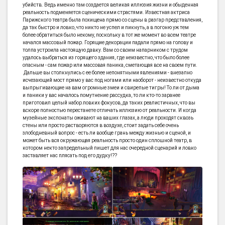
убийств. Ведь именно там создается великая иллюзия жизни и обыденная
реальность подменяется сценическими страстями. Известная актриса
Парижского театра была похищена прямо со сцены в разгар представления,
да так быстро и ловко, что никто не успел и пикнуть, а в погоню уж тем
более обратиться было некому, поскольку в тот же момент во всем театре
начался массовый пожар. Горящие декорации падали прямо на голову и
толпа устроила настоящую давку. Вам со своим напарником с трудом
удалось выбраться из горящего здания, где неизвестно, что было более
опасным - сам пожар или массовая паника, сметающая все на своем пути.
Дальше вы столкнулись с ее более непонятными явлениями - внезапно
исчезающий мост прямо у вас под ногами или наоборот - неизвестно откуда
выпрыгивающие на вам огромные змеи и свирепые тигры! То ли от дыма
и паники у вас началось помутнение рассудка, то ли кто-то заранее
приготовил целый набор ловких фокусов, да таких реалистичных, что вы
вскоре полностью перестанете отличать иллюзию от реальности. И когда
музейные экспонаты оживают на ваших глазах, а люди проходят сквозь
стены или просто растворяются в воздухе, стоит задать себе очень
злободневный вопрос - есть ли вообще грань между жизнью и сценой, и
может быть вся окружающая реальность просто один сплошной театр, в
котором некто запредельный пишет для нас очередной сценарий и ловко
заставляет нас плясать под его дудку!??