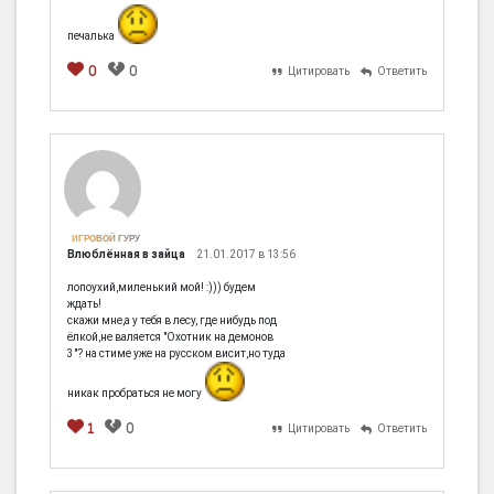
печалька
0
0
Цитировать
Ответить
[em]
[b]
[i]
[img]
[spoiler]
ИГРОВОЙ ГУРУ
Влюблённая в зайца
21.01.2017 в 13:56
лопоухий,миленький мой! :))) будем
ждать!
скажи мне,а у тебя в лесу, где нибудь под
ёлкой,не валяется "Охотник на демонов
3"? на стиме уже на русском висит,но туда
никак пробраться не могу
1
0
Цитировать
Ответить
[em]
[b]
[i]
[img]
[spoiler]