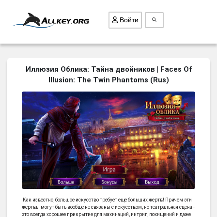
Войти
ВСЕ ИГРЫ
Иллюзия Облика: Тайна двойников | Faces Of
Illusion: The Twin Phantoms (Rus)
ПОИСК ПРЕДМЕТОВ
ГОЛОВОЛОМКИ
БИЗНЕС
ТРИ-В-РЯД
СТРАТЕГИИ
СТРЕЛЯЛКИ
КВЕСТ
КАК СКАЧАТЬ
Как известно, большое искусство требует еще больших жертв! Причем эти
жертвы могут быть вообще не связаны с искусством, но театральная сцена -
НОВОСТИ
это всегда хорошее прикрытие для махинаций, интриг, похищений и даже