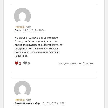
ИГРОВОЙ ГУРУ
Анна
24.01.2017 в 20:34
Неплохая игра, но чего-то ей не хватает.
Сюжет, как бы интересный, но в то же
время не захватывает. Ещё этот братец её
раздражал меня.. вечно куда-то падал...
Поиска мало. Головоломки лёгкие и не
напрягают.
2
0
Цитировать
Ответить
[em]
[b]
[i]
[img]
[spoiler]
ИГРОВОЙ ГУРУ
Влюблённая в зайца
21.01.2017 в 16:55