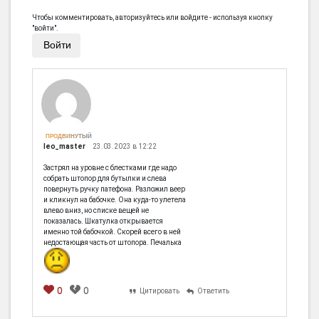
Чтобы комментировать, авторизуйтесь или войдите - используя кнопку
"войти".
Войти
ПРОДВИНУТЫЙ
leo_master
23.03.2023 в 12:22
Застрял на уровне с блестками где надо
собрать штопор для бутылки и слева
повернуть ручку патефона. Разложил веер
и кликнул на бабочке. Она куда-то улетела
влево вниз, но списке вещей не
показалась. Шкатулка открывается
именно той бабочкой. Скорей всего в ней
недостающая часть от штопора. Печалька
0
0
Цитировать
Ответить