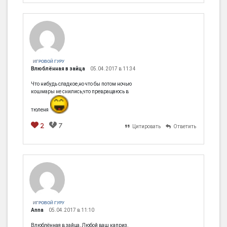
[em]
[b]
[i]
[img]
[spoiler]
ИГРОВОЙ ГУРУ
Влюблённая в зайца
05.04.2017 в 11:34
Что нибудь сладкое,но что бы потом ночью
кошмары не снились,что превращаюсь в
тюленя
2
7
Цитировать
Ответить
[em]
[b]
[i]
[img]
[spoiler]
ИГРОВОЙ ГУРУ
Anna
05.04.2017 в 11:10
Влюблённая в зайца, Любой ваш каприз.