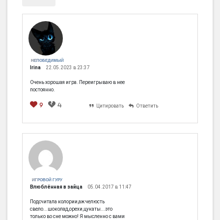
НЕПОБЕДИМЫЙ
Irina
22.05.2023 в 23:37
Очень хорошая игра. Переигрываю в нее
постоянно.
9
4
Цитировать
Ответить
ИГРОВОЙ ГУРУ
Влюблённая в зайца
05.04.2017 в 11:47
Подсчитала колории,аж челюсть
свело...шоколад,орехи,цукаты...это
только во сне можно! Я мысленно с вами