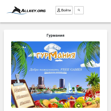
Войти
ВСЕ ИГРЫ
Гурмания
ПОИСК ПРЕДМЕТОВ
ГОЛОВОЛОМКИ
БИЗНЕС
ТРИ-В-РЯД
СТРАТЕГИИ
СТРЕЛЯЛКИ
КВЕСТ
КАК СКАЧАТЬ
НОВОСТИ