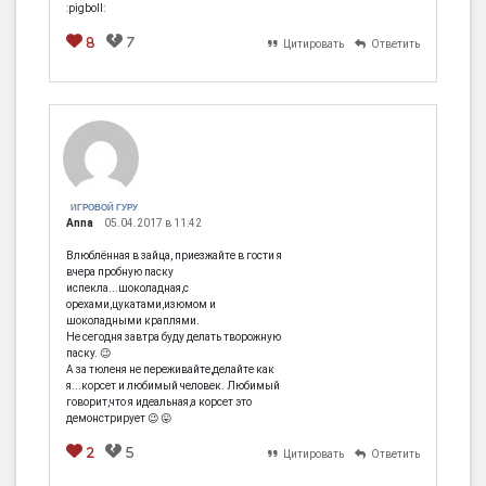
:pigboll:
8
7
Цитировать
Ответить
[em]
[b]
[i]
[img]
[spoiler]
ИГРОВОЙ ГУРУ
Anna
05.04.2017 в 11:42
Влюблённая в зайца, приезжайте в гости я
вчера пробную паску
испекла...шоколадная,с
орехами,цукатами,изюмом и
шоколадными краплями.
Не сегодня завтра буду делать творожную
паску. 😉
А за тюленя не переживайте,делайте как
я...корсет и любимый человек. Любимый
говорит,что я идеальная,а корсет это
демонстрирует 😉 😛
2
5
Цитировать
Ответить