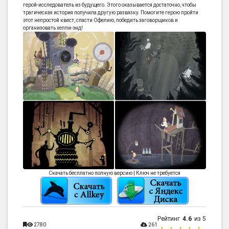
герой-исследователь из будущего. Этого оказывается достаточно, чтобы
трагическая история получила другую развязку. Помогите герою пройти
этот непростой квест, спасти Офелию, победить заговорщиков и
организовать хеппи-энд!
Скачать бесплатно полную версию | Ключ не требуется
Рейтинг
4.6
из 5
2780
261