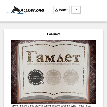
Войти
ВСЕ ИГРЫ
Гамлет
ПОИСК ПРЕДМЕТОВ
ГОЛОВОЛОМКИ
БИЗНЕС
ТРИ-В-РЯД
СТРАТЕГИИ
СТРЕЛЯЛКИ
КВЕСТ
КАК СКАЧАТЬ
НОВОСТИ
Гамлет. В компанию шекспировских персонажей попадает новое лицо,