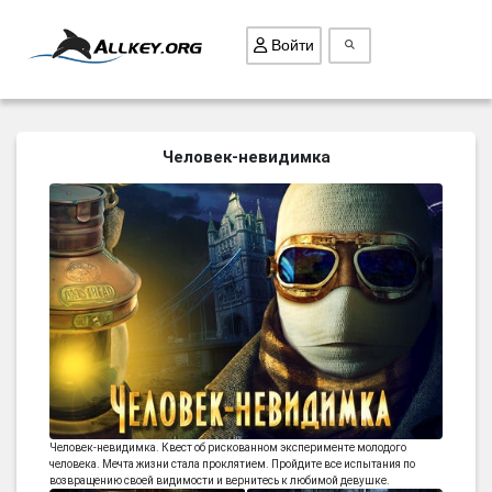
Войти
ВСЕ ИГРЫ
Человек-невидимка
ПОИСК ПРЕДМЕТОВ
ГОЛОВОЛОМКИ
БИЗНЕС
ТРИ-В-РЯД
СТРАТЕГИИ
СТРЕЛЯЛКИ
КВЕСТ
КАК СКАЧАТЬ
Человек-невидимка. Квест об рискованном эксперименте молодого
человека. Мечта жизни стала проклятием. Пройдите все испытания по
НОВОСТИ
возвращению своей видимости и вернитесь к любимой девушке.