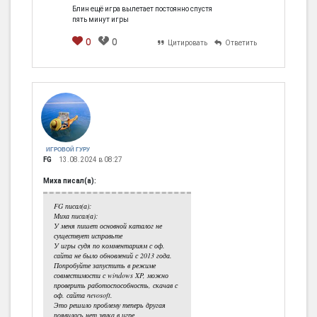
Блин ещё игра вылетает постоянно спустя
пять минут игры
0
0
Цитировать
Ответить
ИГРОВОЙ ГУРУ
FG
13.08.2024 в 08:27
Миха писал(а):
FG писал(а):
Миха писал(а):
У меня пишет основной каталог не
существует исправьте
У игры судя по комментариям с оф.
сайта не было обновлений с 2013 года.
Попробуйте запустить в режиме
совместимости с windows XP, можно
проверить работоспособность, скачав с
оф. сайта nevosoft.
Это решило проблему теперь другая
появилась нет звука в игре