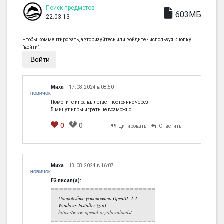
Поиск предметов
603МБ
22.03.13
Чтобы комментировать, авторизуйтесь или войдите - используя кнопку
"войти".
Войти
Миха
17.08.2024 в 08:50
НОВИЧОК
Помогите игра вылетает постоянно через
5 минут игры играть не возможно
0
0
Цитировать
Ответить
Миха
13.08.2024 в 16:07
НОВИЧОК
FG писал(а):
Попробуйте установить OpenAL 1.1
Windows Installer (zip)
https://www.openal.org/downloads/