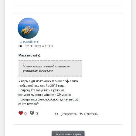
ИГРОВОЙ ГУРУ
FG
12.08.2024 в 16:40
Миха писал(а):
У меня пишет основной каталог не
существует исправьте
У игры судя по комментариям с оф. сайта
не было обновлений с 2013 года.
Попробуйте запустить в режиме
совместимости с windows XP, можно
проверить работоспособность, скачав с оф.
сайта nevosoft.
0
0
Цитировать
Ответить
Ещё комментарии