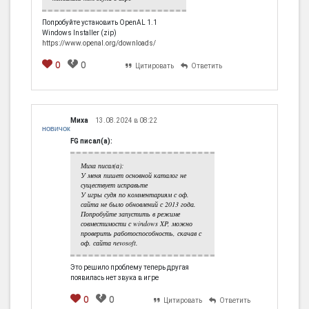
Попробуйте установить OpenAL 1.1
Windows Installer (zip)
https://www.openal.org/downloads/
0
0
Цитировать
Ответить
Миха
13.08.2024 в 08:22
НОВИЧОК
FG писал(а):
Миха писал(а):
У меня пишет основной каталог не
существует исправьте
У игры судя по комментариям с оф.
сайта не было обновлений с 2013 года.
Попробуйте запустить в режиме
совместимости с windows XP, можно
проверить работоспособность, скачав с
оф. сайта nevosoft.
Это решило проблему теперь другая
появилась нет звука в игре
0
0
Цитировать
Ответить