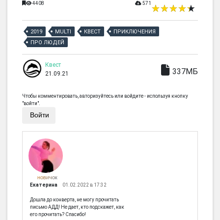
4408
571
2019
MULTI
КВЕСТ
ПРИКЛЮЧЕНИЯ
ПРО ЛЮДЕЙ
Квест
337МБ
21.09.21
Чтобы комментировать, авторизуйтесь или войдите - используя кнопку
"войти".
Войти
НОВИЧОК
Екатерина
01.02.2022 в 17:32
Дошла до конверта, не могу прочитать
письмо АДД! Не дает, кто подскажет, как
его прочитать? Спасибо!