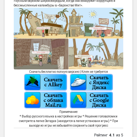
гнусным бароном Широкобородым, когда она обнаружит коррупцию и
бессмысленные каламбуры в «Баронстве Мит».
Скачать бесплатно полную версию | Ключ не требуется
Примечание:
* Выбор русского языка в настройках игры * Решение головоломки
смотрите в папке Загадка (находится в папке установки игры) * При
выходe из игры не забывайте сохранить свой прогресс
Рейтинг
4.1
из 5