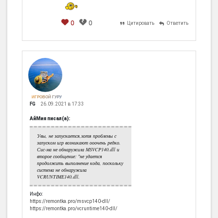
0
0
Цитировать
Ответить
ИГРОВОЙ ГУРУ
FG
26.09.2021 в 17:33
АйМия писал(а):
Увы, не запускается,хотя проблемы с
запуском игр возникают ооочень редко.
Сис-ма не обнаружила MSVCP140.dll и
второе сообщение: "не удается
продолжить выполнение кода, поскольку
система не обнаружила
VCRUNTIME140.dll.
Инфо:
https://remontka.pro/msvcp140-dll/
https://remontka.pro/vcruntime140-dll/