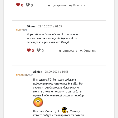
0
0
Цитировать
Ответить
Oknen
29.10.2021 в 01:05
НОВИЧОК
Игра работает без проблем. К сожалению,
все закончилось загадкой с буквами! Не
переведено и решения нет! Стыд!
0
0
Цитировать
Ответить
АйМия
28.09.2021 в 16:55
ПРОДВИНУТЫЙ
Благодарю, FG! Раньше пробовала
побороться с осутствием файла MS... Но
сис-ма что-то бастовала, боюсь что-то
менять в компе, потому что для работы
нужен. Но бороться ещё с одним, перебор.
Вам спасибо за труд!
Может у
кого-то пойдёт игра и пригодятся советы.