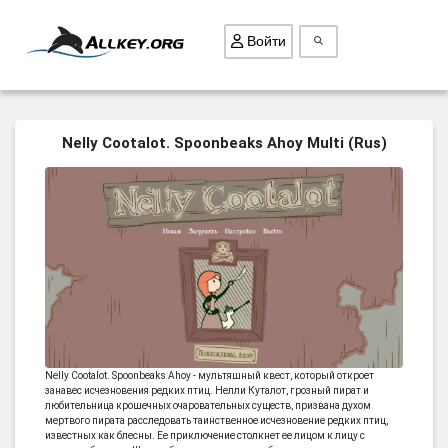
Войти
ВСЕ ИГРЫ
Nelly Cootalot. Spoonbeaks Ahoy Multi (Rus)
ПОИСК ПРЕДМЕТОВ
ГОЛОВОЛОМКИ
БИЗНЕС
ТРИ-В-РЯД
СТРАТЕГИИ
СТРЕЛЯЛКИ
КВЕСТ
Nelly Cootalot. Spoonbeaks Ahoy - мультяшный квест, который откроет
занавес исчезновения редких птиц. Нелли Куталот, грозный пират и
КАК СКАЧАТЬ
любительница крошечных очаровательных существ, призвана духом
мертвого пирата расследовать таинственное исчезновение редких птиц,
НОВОСТИ
известных как блесны. Ее приключение столкнет ее лицом к лицу с