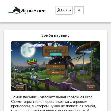
Войти
ВСЕ ИГРЫ
Зомби пасьянс
ПОИСК ПРЕДМЕТОВ
ГОЛОВОЛОМКИ
БИЗНЕС
ТРИ-В-РЯД
СТРАТЕГИИ
СТРЕЛЯЛКИ
КВЕСТ
Зомби пасьянс - увлекательная карточная игра.
КАК СКАЧАТЬ
Сюжет игры тесно переплетается с игровым
процессом, в котором нужно не попасться зомби,
НОВОСТИ
следуя по пути спасения к морскому порту. В