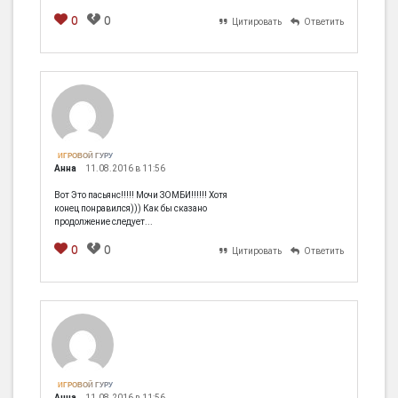
0
0
Цитировать
Ответить
[em]
[b]
[i]
[img]
[spoiler]
ИГРОВОЙ ГУРУ
Анна
11.08.2016 в 11:56
Вот Это пасьянс!!!!! Мочи ЗОМБИ!!!!!! Хотя
конец понравился))) Как бы сказано
продолжение следует...
0
0
Цитировать
Ответить
[em]
[b]
[i]
[img]
[spoiler]
ИГРОВОЙ ГУРУ
Анна
11.08.2016 в 11:56