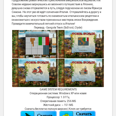
Продолжение романтических приключений американской журналистки.
Совсем недавно вернувшись из весеннего путешествия в Японию,
девушка снова отправляется в путь, следуя подсказкам из писем Франсуа
Симона. На этот раз её ждёт солнечная Италия. Отправляйтесь в дорогу и
вы, чтобы научиться готовить по знаменитым итальянским рецептам и
ознакомиться с искусством признанных мастеров эпохи Возрождения.
Проведите замечательный летний отпуск в Италии!
Перевод - Gangsta Team (SoDisid, Clyde)
GAME SYSTEM REQUIREMENTS
Операционная система: Windows XP или новее
Процессор: 1.0 ГГц
Оперативная память: 256 МБ
Жёсткий диск: ~ 151 МБ
Скачать бесплатно полную версию | Ключ не требуется