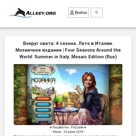
Войти
ВСЕ ИГРЫ
Вокруг света: 4 сезона. Лето в Италии.
Мозаичное издание | Four Seasons Around the
ПОИСК ПРЕДМЕТОВ
World: Summer in Italy. Mosaic Edition (Rus)
ГОЛОВОЛОМКИ
БИЗНЕС
ТРИ-В-РЯД
СТРАТЕГИИ
СТРЕЛЯЛКИ
КВЕСТ
КАК СКАЧАТЬ
♣ Разработка - PixQuake ♣
НОВОСТИ
• Релиз - 26 июля 2018 •