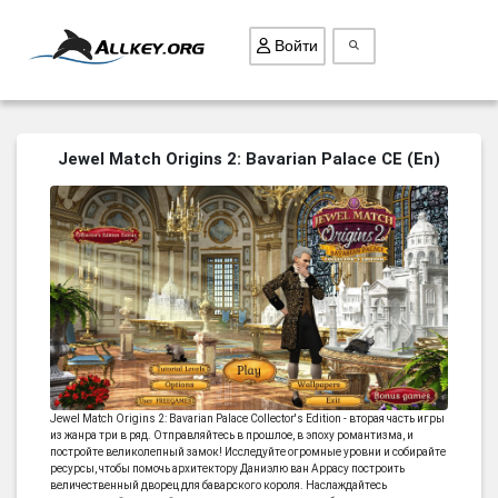
Войти
ВСЕ ИГРЫ
Jewel Match Origins 2: Bavarian Palace CE (En)
ПОИСК ПРЕДМЕТОВ
ГОЛОВОЛОМКИ
БИЗНЕС
ТРИ-В-РЯД
СТРАТЕГИИ
СТРЕЛЯЛКИ
КВЕСТ
Jewel Match Origins 2: Bavarian Palace Collector's Edition - вторая часть игры
из жанра три в ряд. Отправляйтесь в прошлое, в эпоху романтизма, и
КАК СКАЧАТЬ
постройте великолепный замок! Исследуйте огромные уровни и собирайте
ресурсы, чтобы помочь архитектору Даниэлю ван Аррасу построить
НОВОСТИ
величественный дворец для баварского короля. Наслаждайтесь