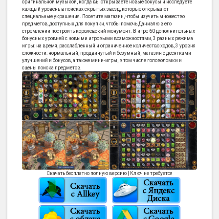
оригинальной музыкой, когда вы открываете новые бонусы и исследуете
каждый уровень в поисках скрытых звезд, которые открывают
специальные украшения. Посетите магазин, чтобы изучить множество
предметов, доступных для покупки, чтобы помочь Даниэлю в его
стремлении построить королевский монумент. В игре 60 дополнительных
бонусных уровней с новыми игровыми возможностями, 3 разных режима
игры: на время, расслабленный и ограниченное количество ходов, 3 уровня
сложности: нормальный, продвинутый и безумный, магазин с десятками
улучшений и бонусов, а также мини-игры, в том числе головоломки и
сцены поиска предметов.
Скачать бесплатно полную версию | Ключ не требуется