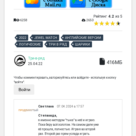
Рейтинг
4.2
из 5
6258
2650
2022
JEWEL MATCH
АНГЛИЙСКИЕ ВЕРСИИ
ЛОГИЧЕСКИЕ
ТРИ В РЯД
ШАРИКИ
Три-в-ряд
416МБ
25.04.22
Чтобы комментировать, авторизуйтесь или войдите - используя кнопку
"войти".
Войти
Светлана
07.04.2024 в 17:57
ПРОДВИНУТЫЙ
Степанида,
я именно методом "тыка" в неё и играю.
Пока беру всё золотом. На самом деле уже
её прошла, полностью. Играю во второй
раз. Второй раз прям услада играть.