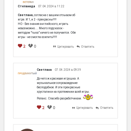
ВЕТЕРАН
Степанида
07.04.2024 в 11:22
Светлана
, согласна с вашим отзывом об
игре. И 1, и 2 - прекрасны!!!!
НО - Без знания английского, играть
невозможно.... Много подсказок -
методом "тыка" ничего не получается. Обе
игры - не смогла осилить!!!!!
2
0
Цитировать
Ответить
Светлана
07.04.2024 в 09:39
ПРОДВИНУТЫЙ
До чего ж красивая игрушка. А
музыкальное сопровождение
бесподобное. И эти прекрасные
хрусталики на протяжении всей игры.
Релакс. Спасибо разработчикам.
2
0
Цитировать
Ответить