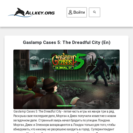
Войти
ВСЕ ИГРЫ
Gaslamp Cases 5: The Dreadful City (En)
ПОИСК ПРЕДМЕТОВ
ГОЛОВОЛОМКИ
БИЗНЕС
ТРИ-В-РЯД
СТРАТЕГИИ
СТРЕЛЯЛКИ
КВЕСТ
Gaslamp Cases 5: The Dreadful City - пятая часть игры из жанра три в ряд.
Раскрыв свое последнее дело, Морган и Джек получили известие о новом
КАК СКАЧАТЬ
загадочном деле. Странный зверь начал бродить по улицам Лондона.
Морган, Джек и Элеонора возвращаются в Лондон только для того, чтобы
НОВОСТИ
обнаружить, что никому не разрешено входить в город. Суперинтендант