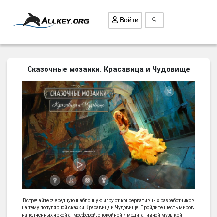
Войти
ВСЕ ИГРЫ
Сказочные мозаики. Красавица и Чудовище
ПОИСК ПРЕДМЕТОВ
ГОЛОВОЛОМКИ
БИЗНЕС
ТРИ-В-РЯД
СТРАТЕГИИ
СТРЕЛЯЛКИ
КВЕСТ
КАК СКАЧАТЬ
Встречайте очередную шаблонную игру от консервативных разработчиков
на тему популярной сказки Красавица и Чудовище. Пройдите шесть миров
НОВОСТИ
наполненных яркой атмосферой, спокойной и медитативной музыкой,