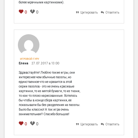
более мрачными картинками).
0
0
Цитировать
Ответить
[em]
[b]
[i]
[img]
[spoiler]
ИГРОВОЙ ГУРУ
Елена
27.07.2017 в 13:00
Здравствуйте! Люблю такие игры, они
интереснее чем обычные паззлы, но
единственное что не нравится в этой
серии паззлов - это не очень красивые
картинки, то из мятой бумаги, то из ткани,
то как-то плохо нарисованные. Хотелось
бы чтобы в конце сбора картинки, ее
показывали бы без разделения на паззлы.
Было бы классно! А так игра очень
занимательная!! Спасибо большое!
0
0
Цитировать
Ответить