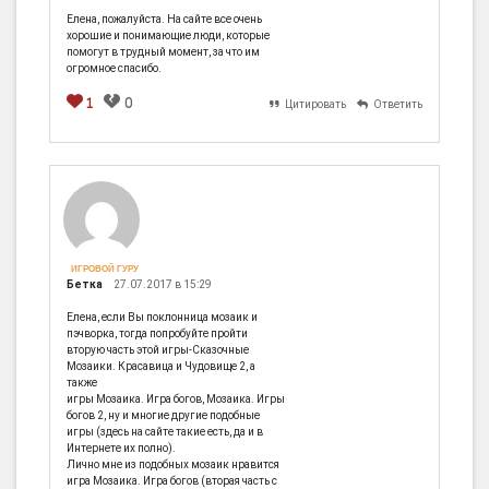
Елена, пожалуйста. На сайте все очень
хорошие и понимающие люди, которые
помогут в трудный момент, за что им
огромное спасибо.
1
0
Цитировать
Ответить
[em]
[b]
[i]
[img]
[spoiler]
ИГРОВОЙ ГУРУ
Бетка
27.07.2017 в 15:29
Елена, если Вы поклонница мозаик и
пэчворка, тогда попробуйте пройти
вторую часть этой игры-Сказочные
Мозаики. Красавица и Чудовище 2, а
также
игры Мозаика. Игра богов, Мозаика. Игры
богов 2, ну и многие другие подобные
игры (здесь на сайте такие есть, да и в
Интернете их полно).
Лично мне из подобных мозаик нравится
игра Мозаика. Игра богов (вторая часть с