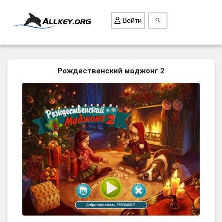
Войти
ВСЕ ИГРЫ
Рождественский маджонг 2
ПОИСК ПРЕДМЕТОВ
ГОЛОВОЛОМКИ
БИЗНЕС
ТРИ-В-РЯД
СТРАТЕГИИ
СТРЕЛЯЛКИ
КВЕСТ
КАК СКАЧАТЬ
НОВОСТИ