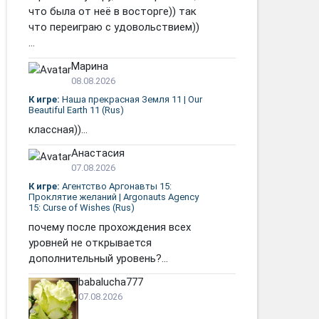
что была от неё в восторге)) так
что переиграю с удовольствием))
...
Марина
08.08.2026
К игре:
Наша прекрасная Земля 11 | Our
Beautiful Earth 11 (Rus)
классная))...
Анастасия
07.08.2026
К игре:
Агентство Аргонавты 15:
Проклятие желаний | Argonauts Agency
15: Curse of Wishes (Rus)
почему после прохождения всех
уровней не открывается
дополнительный уровень?...
babalucha777
07.08.2026