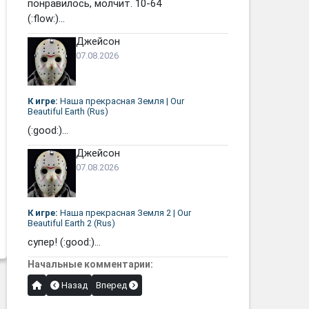
понравилось, молчит. 10-64
(:flow:)...
Джейсон
07.08.2026
К игре:
Наша прекрасная Земля | Our
Beautiful Earth (Rus)
(:good:)...
Джейсон
07.08.2026
К игре:
Наша прекрасная Земля 2 | Our
Beautiful Earth 2 (Rus)
супер! (:good:)...
Начальные комментарии:
Назад
Вперед