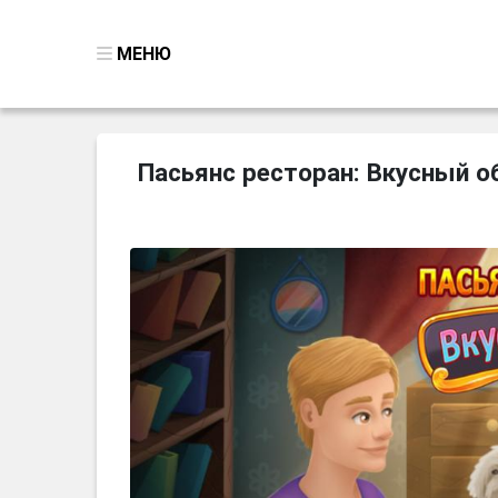
МЕНЮ
ВСЕ ИГРЫ
Пасьянс ресторан: Вкусный обед
ПОИСК ПРЕДМЕТОВ
ГОЛОВОЛОМКИ
БИЗНЕС
ТРИ-В-РЯД
СТРАТЕГИИ
СТРЕЛЯЛКИ
КВЕСТ
КАК СКАЧАТЬ
НОВОСТИ