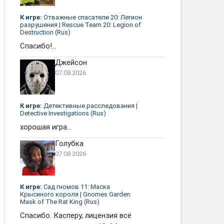
К игре:
Отважные спасатели 20: Легион
разрушения | Rescue Team 20: Legion of
Destruction (Rus)
Спасибо!...
Джейсон
07.08.2026
К игре:
Детективные расследования |
Detective Investigations (Rus)
хорошая игра...
Голубка
07.08.2026
К игре:
Сад гномов 11: Маска
Крысиного короля | Gnomes Garden:
Mask of The Rat King (Rus)
Спасибо. Касперу, лицензия всё