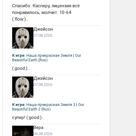
Спасибо. Касперу, лицензия всё
понравилось, молчит. 10-64
(:flow:)...
Джейсон
07.08.2026
К игре:
Наша прекрасная Земля | Our
Beautiful Earth (Rus)
(:good:)...
Джейсон
07.08.2026
К игре:
Наша прекрасная Земля 2 | Our
Beautiful Earth 2 (Rus)
супер! (:good:)...
Вера
06.08.2026