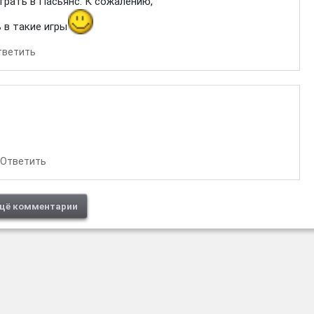
играть в Пасьянс. К сожалению,
 в такие игры
тветить
Ответить
щё комментарии