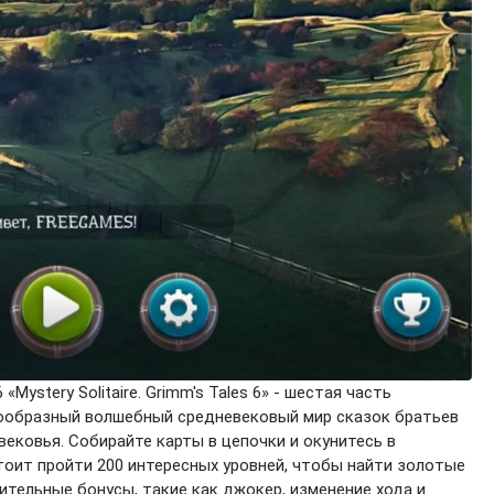
Mystery Solitaire. Grimm's Tales 6» - шестая часть
ногообразный волшебный средневековый мир сказок братьев
ековья. Собирайте карты в цепочки и окунитесь в
тоит пройти 200 интересных уровней, чтобы найти золотые
ительные бонусы, такие как джокер, изменение хода и