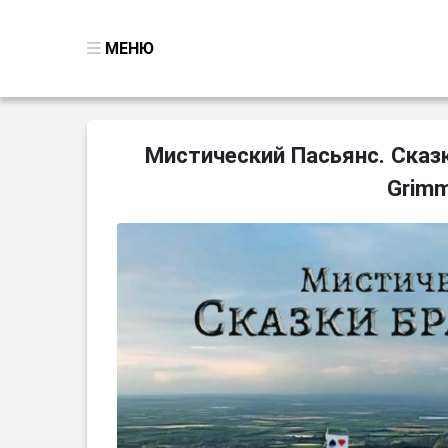
МЕНЮ
ВСЕ ИГРЫ
Мистический Пасьянс. Сказки
ПОИСК ПРЕДМЕТОВ
Grimm
ГОЛОВОЛОМКИ
БИЗНЕС
ТРИ-В-РЯД
СТРАТЕГИИ
СТРЕЛЯЛКИ
КВЕСТ
КАК СКАЧАТЬ
НОВОСТИ