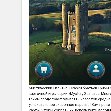
Мистический Пасьянс. Сказки братьев Гримм 6 «
карточной игры серии «Mystery Solitaire». М
Гримм продолжает удивлять красотой среднев
увлекательное сказочное царство! Вам предс
карты. Чтобы собрать их, используйте дополн