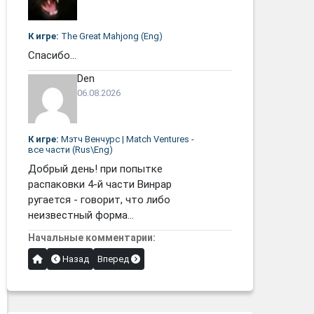
К игре:
The Great Mahjong (Eng)
Спасибо...
Den
06.08.2026
К игре:
Мэтч Венчурс | Match Ventures -
все части (Rus\Eng)
Добрый день! при попытке
распаковки 4-й части Винрар
ругается - говорит, что либо
неизвестный форма...
Начальные комментарии:
Назад
Вперед