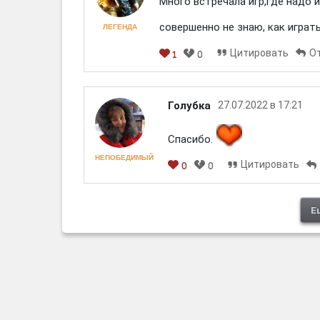
Много встречала игр,где надо 
совершенно не знаю, как играть
ЛЕГЕНДА
Цитировать
О
1
0
Голубка
27.07.2022 в 17:21
Спасибо.
НЕПОБЕДИМЫЙ
Цитировать
0
0
Е