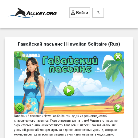
Войти
ВСЕ ИГРЫ
Гавайский пасьянс | Hawaiian Solitaire (Rus)
ПОИСК ПРЕДМЕТОВ
ГОЛОВОЛОМКИ
БИЗНЕС
ТРИ-В-РЯД
СТРАТЕГИИ
СТРЕЛЯЛКИ
КВЕСТ
Гавайский пасьянс «Hawaiian Solitaire» - один из разновидностей
классического пасьянса. Пора отправиться на пляж! Решая этот пасьянс,
КАК СКАЧАТЬ
окунитесь в пышные окрестности Гавайев. В игре 80 захватывающих
уровней, расслабляющая музыка и довольно сложные уровни, которые
НОВОСТИ
можно переиграть, если вы зашли в тупик или отменить ход сколько